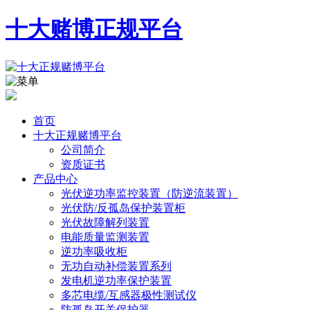
十大赌博正规平台
首页
十大正规赌博平台
公司简介
资质证书
产品中心
光伏逆功率监控装置（防逆流装置）
光伏防/反孤岛保护装置柜
光伏故障解列装置
电能质量监测装置
逆功率吸收柜
无功自动补偿装置系列
发电机逆功率保护装置
多芯电缆/互感器极性测试仪
防孤岛开关保护器