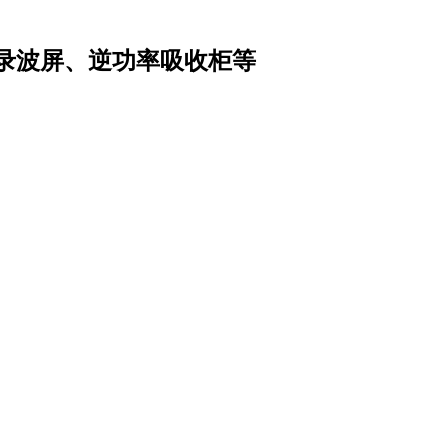
录波屏、逆功率吸收柜等