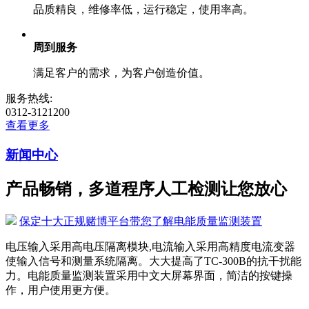
品质精良，维修率低，运行稳定，使用率高。
周到服务
满足客户的需求，为客户创造价值。
服务热线:
0312-3121200
查看更多
新闻中心
产品畅销，多道程序人工检测让您放心
保定十大正规赌博平台带您了解电能质量监测装置
电压输入采用高电压隔离模块,电流输入采用高精度电流变器
使输入信号和测量系统隔离。大大提高了TC-300B的抗干扰能
力。电能质量监测装置采用中文大屏幕界面，简洁的按键操
作，用户使用更方便。