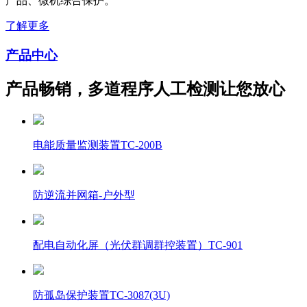
产品、微机综合保护。
了解更多
产品中心
产品畅销，多道程序人工检测让您放心
电能质量监测装置TC-200B
防逆流并网箱-户外型
配电自动化屏（光伏群调群控装置）TC-901
防孤岛保护装置TC-3087(3U)