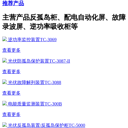
推荐产品
主营产品反孤岛柜、配电自动化屏、故障
录波屏、逆功率吸收柜等
逆功率监控装置TC-3069
查看更多
光伏防孤岛保护装置TC-3087-II
查看更多
光伏故障解列装置TC-3088
查看更多
电能质量监测装置TC-300B
查看更多
光伏反孤岛装置/反孤岛保护柜TC-5000