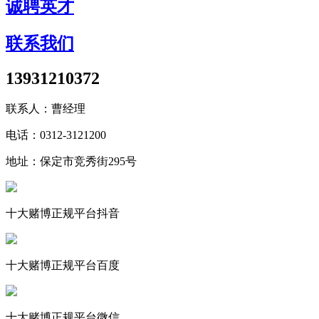
诚聘英才
联系我们
13931210372
联系人：曹经理
电话：0312-3121200
地址：保定市竞秀街295号
十大赌博正规平台抖音
十大赌博正规平台百度
十大赌博正规平台微信