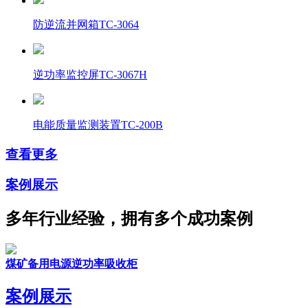
防逆流并网箱TC-3064
逆功率监控屏TC-3067H
电能质量监测装置TC-200B
查看更多
案例展示
多年行业经验，拥有多个成功案例
煤矿备用电源逆功率吸收柜
案例展示