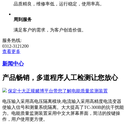
品质精良，维修率低，运行稳定，使用率高。
周到服务
满足客户的需求，为客户创造价值。
服务热线:
0312-3121200
查看更多
新闻中心
产品畅销，多道程序人工检测让您放心
保定十大正规赌博平台带您了解电能质量监测装置
电压输入采用高电压隔离模块,电流输入采用高精度电流变器
使输入信号和测量系统隔离。大大提高了TC-300B的抗干扰能
力。电能质量监测装置采用中文大屏幕界面，简洁的按键操
作，用户使用更方便。