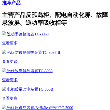
推荐产品
主营产品反孤岛柜、配电自动化屏、故障
录波屏、逆功率吸收柜等
逆功率监控装置TC-3069
查看更多
光伏防孤岛保护装置TC-3087-II
查看更多
光伏故障解列装置TC-3088
查看更多
电能质量监测装置TC-300B
查看更多
光伏反孤岛装置/反孤岛保护柜TC-5000