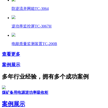
防逆流并网箱TC-3064
逆功率监控屏TC-3067H
电能质量监测装置TC-200B
查看更多
案例展示
多年行业经验，拥有多个成功案例
煤矿备用电源逆功率吸收柜
案例展示