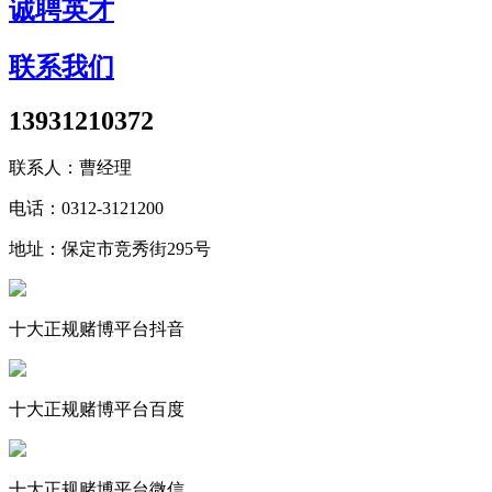
诚聘英才
联系我们
13931210372
联系人：曹经理
电话：0312-3121200
地址：保定市竞秀街295号
十大正规赌博平台抖音
十大正规赌博平台百度
十大正规赌博平台微信