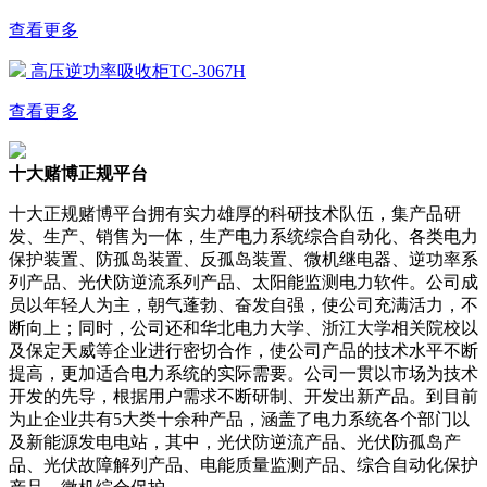
查看更多
高压逆功率吸收柜TC-3067H
查看更多
十大赌博正规平台
十大正规赌博平台拥有实力雄厚的科研技术队伍，集产品研
发、生产、销售为一体，生产电力系统综合自动化、各类电力
保护装置、防孤岛装置、反孤岛装置、微机继电器、逆功率系
列产品、光伏防逆流系列产品、太阳能监测电力软件。公司成
员以年轻人为主，朝气蓬勃、奋发自强，使公司充满活力，不
断向上；同时，公司还和华北电力大学、浙江大学相关院校以
及保定天威等企业进行密切合作，使公司产品的技术水平不断
提高，更加适合电力系统的实际需要。公司一贯以市场为技术
开发的先导，根据用户需求不断研制、开发出新产品。到目前
为止企业共有5大类十余种产品，涵盖了电力系统各个部门以
及新能源发电电站，其中，光伏防逆流产品、光伏防孤岛产
品、光伏故障解列产品、电能质量监测产品、综合自动化保护