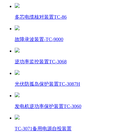
多芯电缆核对装置TC-86
故障录波装置-TC-9000
逆功率监控装置TC-3068
光伏防孤岛保护装置TC-3087H
发电机逆功率保护装置TC-3060
TC-3071备用电源自投装置