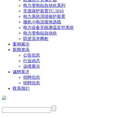
电力变电站自动化系列
无源保护装置TC-5016
电力系统消谐保护装置
微机小电流接地选线
电力设备无线测温监控系统
电力变电站自动化
防逆流并网柜
案例展示
新闻资讯
公告信息
行业动态
业绩展示
诚聘英才
招聘信息
招聘信息
联系我们