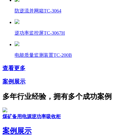
防逆流并网箱TC-3064
逆功率监控屏TC-3067H
电能质量监测装置TC-200B
查看更多
案例展示
多年行业经验，拥有多个成功案例
煤矿备用电源逆功率吸收柜
案例展示