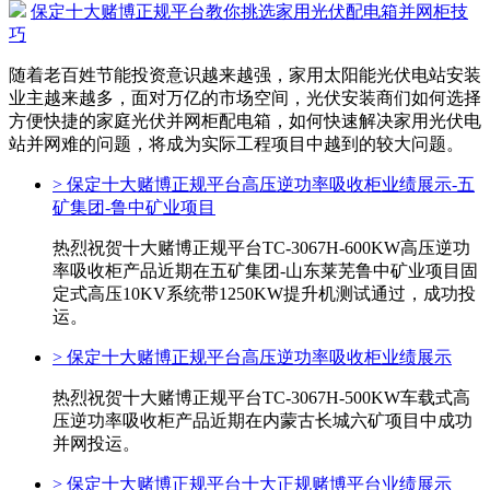
保定十大赌博正规平台教你挑选家用光伏配电箱并网柜技
巧
随着老百姓节能投资意识越来越强，家用太阳能光伏电站安装
业主越来越多，面对万亿的市场空间，光伏安装商们如何选择
方便快捷的家庭光伏并网柜配电箱，如何快速解决家用光伏电
站并网难的问题，将成为实际工程项目中越到的较大问题。
> 保定十大赌博正规平台高压逆功率吸收柜业绩展示-五
矿集团-鲁中矿业项目
热烈祝贺十大赌博正规平台TC-3067H-600KW高压逆功
率吸收柜产品近期在五矿集团-山东莱芜鲁中矿业项目固
定式高压10KV系统带1250KW提升机测试通过，成功投
运。
> 保定十大赌博正规平台高压逆功率吸收柜业绩展示
热烈祝贺十大赌博正规平台TC-3067H-500KW车载式高
压逆功率吸收柜产品近期在内蒙古长城六矿项目中成功
并网投运。
> 保定十大赌博正规平台十大正规赌博平台业绩展示