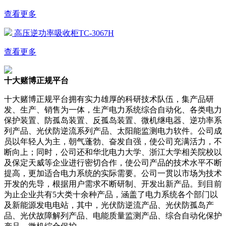
查看更多
高压逆功率吸收柜TC-3067H
查看更多
十大赌博正规平台
十大赌博正规平台拥有实力雄厚的科研技术队伍，集产品研
发、生产、销售为一体，生产电力系统综合自动化、各类电力
保护装置、防孤岛装置、反孤岛装置、微机继电器、逆功率系
列产品、光伏防逆流系列产品、太阳能监测电力软件。公司成
员以年轻人为主，朝气蓬勃、奋发自强，使公司充满活力，不
断向上；同时，公司还和华北电力大学、浙江大学相关院校以
及保定天威等企业进行密切合作，使公司产品的技术水平不断
提高，更加适合电力系统的实际需要。公司一贯以市场为技术
开发的先导，根据用户需求不断研制、开发出新产品。到目前
为止企业共有5大类十余种产品，涵盖了电力系统各个部门以
及新能源发电电站，其中，光伏防逆流产品、光伏防孤岛产
品、光伏故障解列产品、电能质量监测产品、综合自动化保护