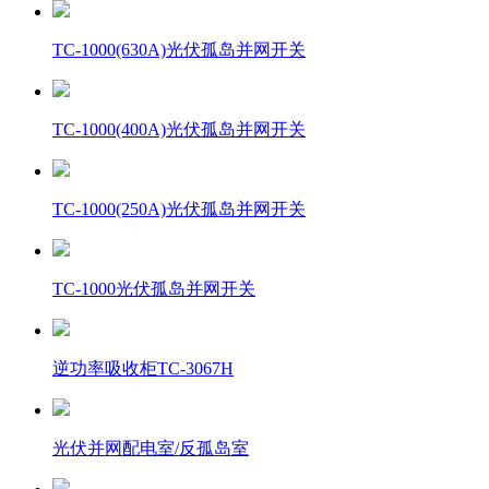
TC-1000(630A)光伏孤岛并网开关
TC-1000(400A)光伏孤岛并网开关
TC-1000(250A)光伏孤岛并网开关
TC-1000光伏孤岛并网开关
逆功率吸收柜TC-3067H
光伏并网配电室/反孤岛室