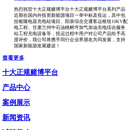
热烈祝贺十大正规赌博平台十大正规赌博平台系列产品
近期在国内外投资新能源项目一举中标及投运，其中包
括银隆电器充电站项目、阳泉综合交通客运枢纽10KV配
电工程、甘肃兰州中石油桃树坪加气加油充电综合服务
站工程充电设备等，投运过程中用户对公司产品给予高
度评价，我公司将携手同行企业界朋友共同发展，支持
国家新能源发展建设！
查看更多
十大正规赌博平台
产品中心
案例展示
新闻资讯