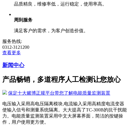
品质精良，维修率低，运行稳定，使用率高。
周到服务
满足客户的需求，为客户创造价值。
服务热线:
0312-3121200
查看更多
新闻中心
产品畅销，多道程序人工检测让您放心
保定十大赌博正规平台带您了解电能质量监测装置
电压输入采用高电压隔离模块,电流输入采用高精度电流变器
使输入信号和测量系统隔离。大大提高了TC-300B的抗干扰能
力。电能质量监测装置采用中文大屏幕界面，简洁的按键操
作，用户使用更方便。