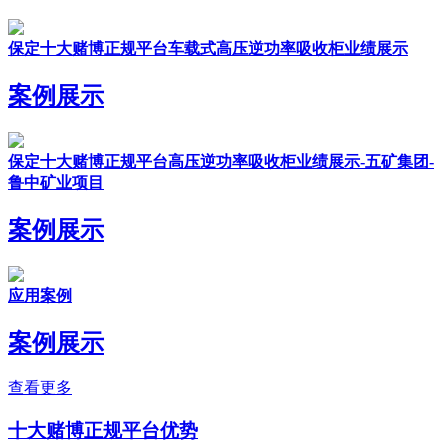
保定十大赌博正规平台车载式高压逆功率吸收柜业绩展示
案例展示
保定十大赌博正规平台高压逆功率吸收柜业绩展示-五矿集团-
鲁中矿业项目
案例展示
应用案例
案例展示
查看更多
十大赌博正规平台优势