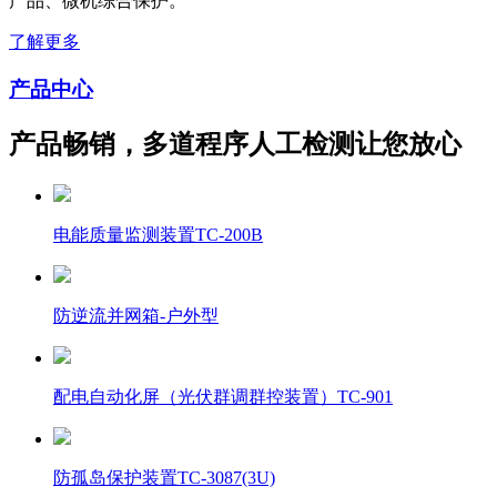
产品、微机综合保护。
了解更多
产品中心
产品畅销，多道程序人工检测让您放心
电能质量监测装置TC-200B
防逆流并网箱-户外型
配电自动化屏（光伏群调群控装置）TC-901
防孤岛保护装置TC-3087(3U)