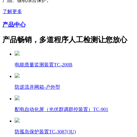
产品、微机综合保护。
了解更多
产品中心
产品畅销，多道程序人工检测让您放心
电能质量监测装置TC-200B
防逆流并网箱-户外型
配电自动化屏（光伏群调群控装置）TC-901
防孤岛保护装置TC-3087(3U)