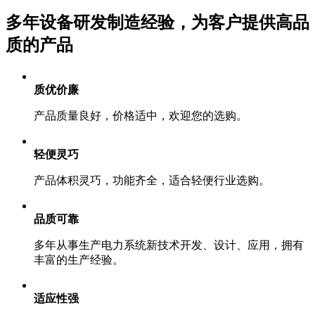
多年设备研发制造经验，为客户提供高品
质的产品
质优价廉
产品质量良好，价格适中，欢迎您的选购。
轻便灵巧
产品体积灵巧，功能齐全，适合轻便行业选购。
品质可靠
多年从事生产电力系统新技术开发、设计、应用，拥有
丰富的生产经验。
适应性强