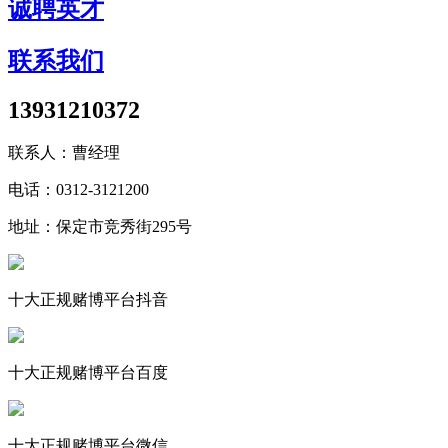
诚聘英才
联系我们
13931210372
联系人：曹经理
电话：0312-3121200
地址：保定市竞秀街295号
十大正规赌博平台抖音
十大正规赌博平台百度
十大正规赌博平台微信