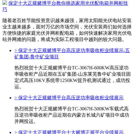
保定十大正规赌博平台教你挑选家用光伏配电箱并网柜技
巧
随着老百姓节能投资意识越来越强，家用太阳能光伏电站安装
业主越来越多，面对万亿的市场空间，光伏安装商们如何选择
方便快捷的家庭光伏并网柜配电箱，如何快速解决家用光伏电
站并网难的问题，将成为实际工程项目中越到的较大问题。
> 保定十大正规赌博平台高压逆功率吸收柜业绩展示-五
矿集团-鲁中矿业项目
热烈祝贺十大正规赌博平台TC-3067H-600KW高压逆功
率吸收柜产品近期在五矿集团-山东莱芜鲁中矿业项目固
定式高压10KV系统带1250KW提升机测试通过，成功投
运。
> 保定十大正规赌博平台高压逆功率吸收柜业绩展示
热烈祝贺十大正规赌博平台TC-3067H-500KW车载式高
压逆功率吸收柜产品近期在内蒙古长城六矿项目中成功
并网投运。
> 保定十大正规赌博平台十大赌博正规平台业绩展示