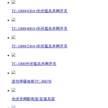
TC-1000(630A)光伏孤岛并网开关
TC-1000(400A)光伏孤岛并网开关
TC-1000(250A)光伏孤岛并网开关
TC-1000光伏孤岛并网开关
逆功率吸收柜TC-3067H
光伏并网配电室/反孤岛室