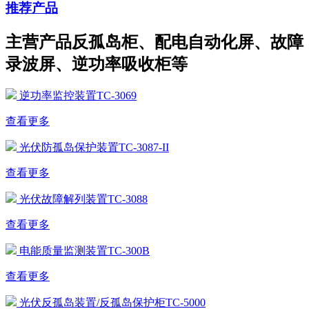
推荐产品
主营产品反孤岛柜、配电自动化屏、故障
录波屏、逆功率吸收柜等
逆功率监控装置TC-3069
查看更多
光伏防孤岛保护装置TC-3087-II
查看更多
光伏故障解列装置TC-3088
查看更多
电能质量监测装置TC-300B
查看更多
光伏反孤岛装置/反孤岛保护柜TC-5000