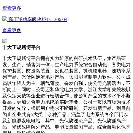
查看更多
高压逆功率吸收柜TC-3067H
查看更多
十大正规赌博平台
十大正规赌博平台拥有实力雄厚的科研技术队伍，集产品研
发、生产、销售为一体，生产电力系统综合自动化、各类电力
保护装置、防孤岛装置、反孤岛装置、微机继电器、逆功率系
列产品、光伏防逆流系列产品、太阳能监测电力软件。公司成
员以年轻人为主，朝气蓬勃、奋发自强，使公司充满活力，不
断向上；同时，公司还和华北电力大学、浙江大学相关院校以
及保定天威等企业进行密切合作，使公司产品的技术水平不断
提高，更加适合电力系统的实际需要。公司一贯以市场为技术
开发的先导，根据用户需求不断研制、开发出新产品。到目前
为止企业共有5大类十余种产品，涵盖了电力系统各个部门以
及新能源发电电站，其中，光伏防逆流产品、光伏防孤岛产
品、光伏故障解列产品、电能质量监测产品、综合自动化保护