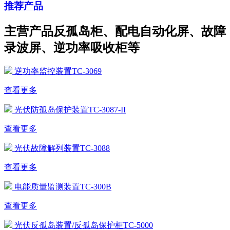
推荐产品
主营产品反孤岛柜、配电自动化屏、故障
录波屏、逆功率吸收柜等
逆功率监控装置TC-3069
查看更多
光伏防孤岛保护装置TC-3087-II
查看更多
光伏故障解列装置TC-3088
查看更多
电能质量监测装置TC-300B
查看更多
光伏反孤岛装置/反孤岛保护柜TC-5000