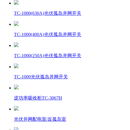
TC-1000(630A)光伏孤岛并网开关
TC-1000(400A)光伏孤岛并网开关
TC-1000(250A)光伏孤岛并网开关
TC-1000光伏孤岛并网开关
逆功率吸收柜TC-3067H
光伏并网配电室/反孤岛室