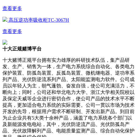
查看更多
高压逆功率吸收柜TC-3067H
查看更多
十大正规赌博平台
十大赌博正规平台拥有实力雄厚的科研技术队伍，集产品研
发、生产、销售为一体，生产电力系统综合自动化、各类电力
保护装置、防孤岛装置、反孤岛装置、微机继电器、逆功率系
列产品、光伏防逆流系列产品、太阳能监测电力软件。公司成
员以年轻人为主，朝气蓬勃、奋发自强，使公司充满活力，不
断向上；同时，公司还和华北电力大学、浙江大学相关院校以
及保定天威等企业进行密切合作，使公司产品的技术水平不断
提高，更加适合电力系统的实际需要。公司一贯以市场为技术
开发的先导，根据用户需求不断研制、开发出新产品。到目前
为止企业共有5大类十余种产品，涵盖了电力系统各个部门以
及新能源发电电站，其中，光伏防逆流产品、光伏防孤岛产
品、光伏故障解列产品、电能质量监测产品、综合自动化保护