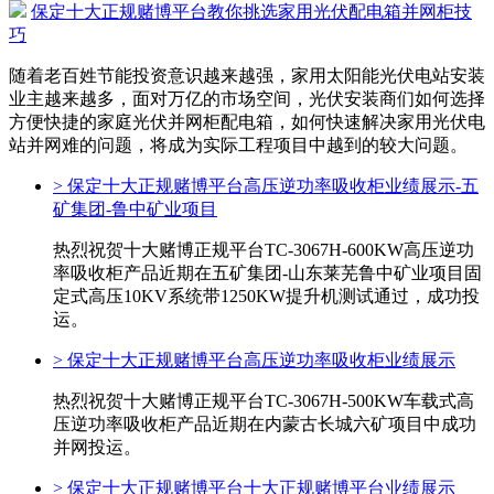
保定十大正规赌博平台教你挑选家用光伏配电箱并网柜技
巧
随着老百姓节能投资意识越来越强，家用太阳能光伏电站安装
业主越来越多，面对万亿的市场空间，光伏安装商们如何选择
方便快捷的家庭光伏并网柜配电箱，如何快速解决家用光伏电
站并网难的问题，将成为实际工程项目中越到的较大问题。
> 保定十大正规赌博平台高压逆功率吸收柜业绩展示-五
矿集团-鲁中矿业项目
热烈祝贺十大赌博正规平台TC-3067H-600KW高压逆功
率吸收柜产品近期在五矿集团-山东莱芜鲁中矿业项目固
定式高压10KV系统带1250KW提升机测试通过，成功投
运。
> 保定十大正规赌博平台高压逆功率吸收柜业绩展示
热烈祝贺十大赌博正规平台TC-3067H-500KW车载式高
压逆功率吸收柜产品近期在内蒙古长城六矿项目中成功
并网投运。
> 保定十大正规赌博平台十大正规赌博平台业绩展示