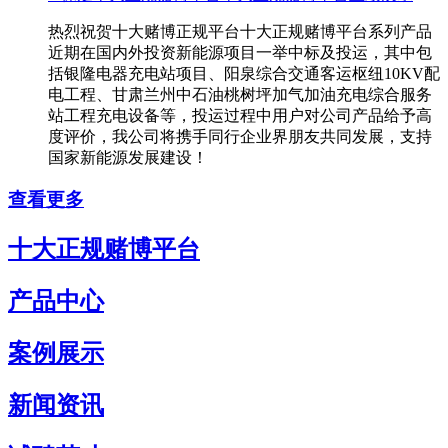
热烈祝贺十大赌博正规平台十大正规赌博平台系列产品
近期在国内外投资新能源项目一举中标及投运，其中包
括银隆电器充电站项目、阳泉综合交通客运枢纽10KV配
电工程、甘肃兰州中石油桃树坪加气加油充电综合服务
站工程充电设备等，投运过程中用户对公司产品给予高
度评价，我公司将携手同行企业界朋友共同发展，支持
国家新能源发展建设！
查看更多
十大正规赌博平台
产品中心
案例展示
新闻资讯