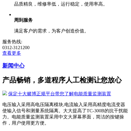
品质精良，维修率低，运行稳定，使用率高。
周到服务
满足客户的需求，为客户创造价值。
服务热线:
0312-3121200
查看更多
新闻中心
产品畅销，多道程序人工检测让您放心
保定十大赌博正规平台带您了解电能质量监测装置
电压输入采用高电压隔离模块,电流输入采用高精度电流变器
使输入信号和测量系统隔离。大大提高了TC-300B的抗干扰能
力。电能质量监测装置采用中文大屏幕界面，简洁的按键操
作，用户使用更方便。