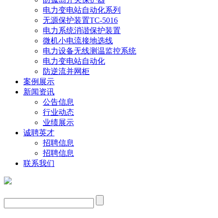
电力变电站自动化系列
无源保护装置TC-5016
电力系统消谐保护装置
微机小电流接地选线
电力设备无线测温监控系统
电力变电站自动化
防逆流并网柜
案例展示
新闻资讯
公告信息
行业动态
业绩展示
诚聘英才
招聘信息
招聘信息
联系我们