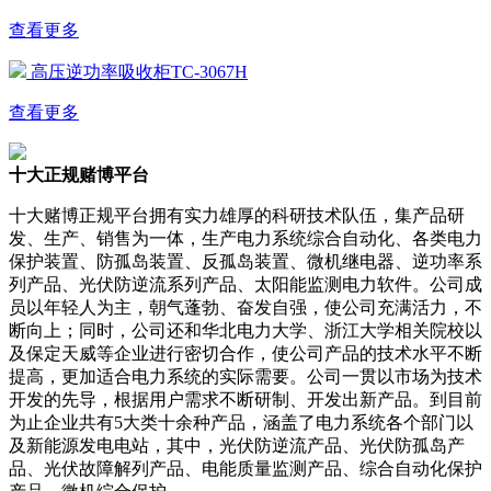
查看更多
高压逆功率吸收柜TC-3067H
查看更多
十大正规赌博平台
十大赌博正规平台拥有实力雄厚的科研技术队伍，集产品研
发、生产、销售为一体，生产电力系统综合自动化、各类电力
保护装置、防孤岛装置、反孤岛装置、微机继电器、逆功率系
列产品、光伏防逆流系列产品、太阳能监测电力软件。公司成
员以年轻人为主，朝气蓬勃、奋发自强，使公司充满活力，不
断向上；同时，公司还和华北电力大学、浙江大学相关院校以
及保定天威等企业进行密切合作，使公司产品的技术水平不断
提高，更加适合电力系统的实际需要。公司一贯以市场为技术
开发的先导，根据用户需求不断研制、开发出新产品。到目前
为止企业共有5大类十余种产品，涵盖了电力系统各个部门以
及新能源发电电站，其中，光伏防逆流产品、光伏防孤岛产
品、光伏故障解列产品、电能质量监测产品、综合自动化保护