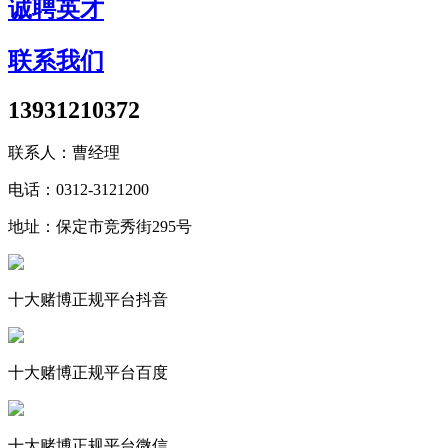
诚聘英才
联系我们
13931210372
联系人：曹经理
电话：0312-3121200
地址：保定市竞秀街295号
十大赌博正规平台抖音
十大赌博正规平台百度
十大赌博正规平台微信