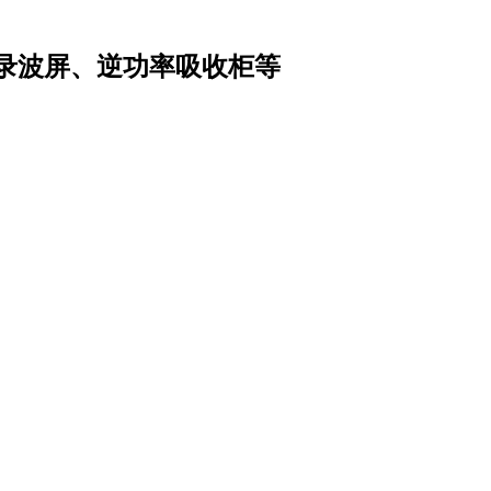
录波屏、逆功率吸收柜等