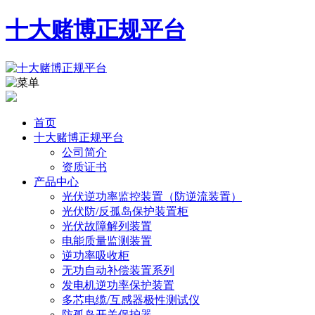
十大赌博正规平台
首页
十大赌博正规平台
公司简介
资质证书
产品中心
光伏逆功率监控装置（防逆流装置）
光伏防/反孤岛保护装置柜
光伏故障解列装置
电能质量监测装置
逆功率吸收柜
无功自动补偿装置系列
发电机逆功率保护装置
多芯电缆/互感器极性测试仪
防孤岛开关保护器