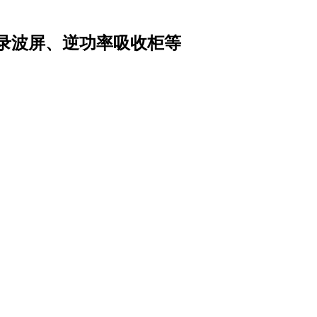
录波屏、逆功率吸收柜等