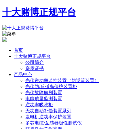
十大赌博正规平台
首页
十大赌博正规平台
公司简介
资质证书
产品中心
光伏逆功率监控装置（防逆流装置）
光伏防/反孤岛保护装置柜
光伏故障解列装置
电能质量监测装置
逆功率吸收柜
无功自动补偿装置系列
发电机逆功率保护装置
多芯电缆/互感器极性测试仪
防孤岛开关保护器