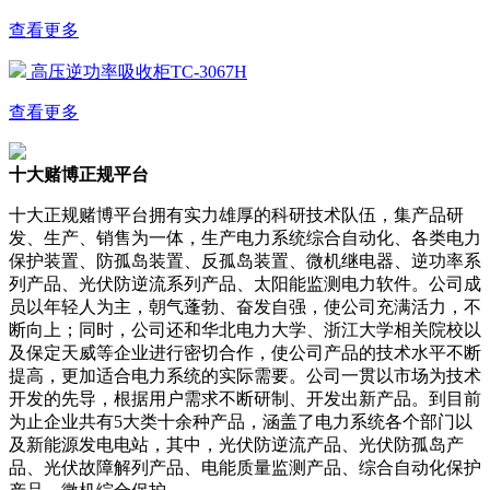
查看更多
高压逆功率吸收柜TC-3067H
查看更多
十大赌博正规平台
十大正规赌博平台拥有实力雄厚的科研技术队伍，集产品研
发、生产、销售为一体，生产电力系统综合自动化、各类电力
保护装置、防孤岛装置、反孤岛装置、微机继电器、逆功率系
列产品、光伏防逆流系列产品、太阳能监测电力软件。公司成
员以年轻人为主，朝气蓬勃、奋发自强，使公司充满活力，不
断向上；同时，公司还和华北电力大学、浙江大学相关院校以
及保定天威等企业进行密切合作，使公司产品的技术水平不断
提高，更加适合电力系统的实际需要。公司一贯以市场为技术
开发的先导，根据用户需求不断研制、开发出新产品。到目前
为止企业共有5大类十余种产品，涵盖了电力系统各个部门以
及新能源发电电站，其中，光伏防逆流产品、光伏防孤岛产
品、光伏故障解列产品、电能质量监测产品、综合自动化保护