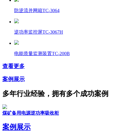
防逆流并网箱TC-3064
逆功率监控屏TC-3067H
电能质量监测装置TC-200B
查看更多
案例展示
多年行业经验，拥有多个成功案例
煤矿备用电源逆功率吸收柜
案例展示