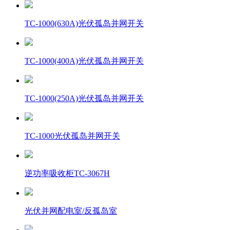
TC-1000(630A)光伏孤岛并网开关
TC-1000(400A)光伏孤岛并网开关
TC-1000(250A)光伏孤岛并网开关
TC-1000光伏孤岛并网开关
逆功率吸收柜TC-3067H
光伏并网配电室/反孤岛室