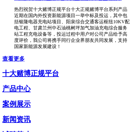
热烈祝贺十大赌博正规平台十大正规赌博平台系列产品
近期在国内外投资新能源项目一举中标及投运，其中包
括银隆电器充电站项目、阳泉综合交通客运枢纽10KV配
电工程、甘肃兰州中石油桃树坪加气加油充电综合服务
站工程充电设备等，投运过程中用户对公司产品给予高
度评价，我公司将携手同行企业界朋友共同发展，支持
国家新能源发展建设！
查看更多
十大赌博正规平台
产品中心
案例展示
新闻资讯