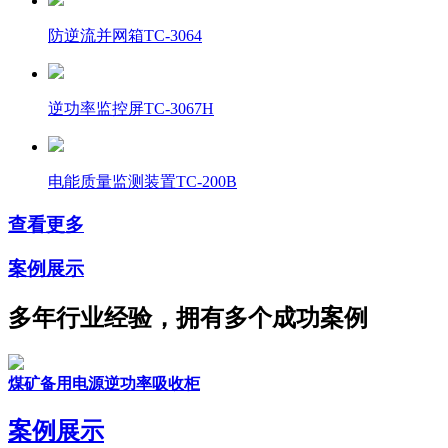
防逆流并网箱TC-3064
逆功率监控屏TC-3067H
电能质量监测装置TC-200B
查看更多
案例展示
多年行业经验，拥有多个成功案例
煤矿备用电源逆功率吸收柜
案例展示