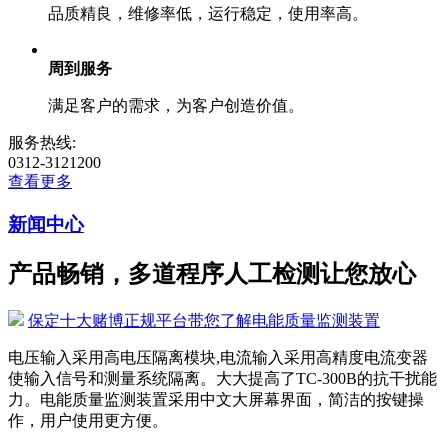
品质精良，维修率低，运行稳定，使用率高。
周到服务
满足客户的需求，为客户创造价值。
服务热线:
0312-3121200
查看更多
新闻中心
产品畅销，多道程序人工检测让您放心
保定十大赌博正规平台带您了解电能质量监测装置
电压输入采用高电压隔离模块,电流输入采用高精度电流变器
使输入信号和测量系统隔离。大大提高了TC-300B的抗干扰能
力。电能质量监测装置采用中文大屏幕界面，简洁的按键操
作，用户使用更方便。