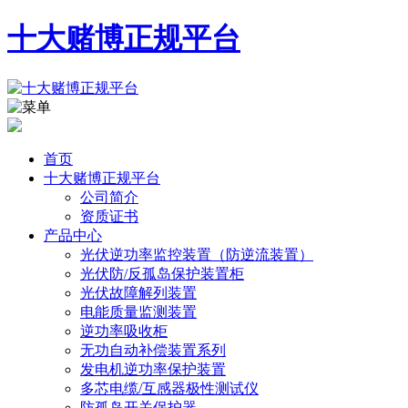
十大赌博正规平台
首页
十大赌博正规平台
公司简介
资质证书
产品中心
光伏逆功率监控装置（防逆流装置）
光伏防/反孤岛保护装置柜
光伏故障解列装置
电能质量监测装置
逆功率吸收柜
无功自动补偿装置系列
发电机逆功率保护装置
多芯电缆/互感器极性测试仪
防孤岛开关保护器