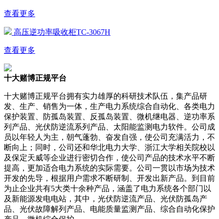
查看更多
高压逆功率吸收柜TC-3067H
查看更多
十大赌博正规平台
十大赌博正规平台拥有实力雄厚的科研技术队伍，集产品研
发、生产、销售为一体，生产电力系统综合自动化、各类电力
保护装置、防孤岛装置、反孤岛装置、微机继电器、逆功率系
列产品、光伏防逆流系列产品、太阳能监测电力软件。公司成
员以年轻人为主，朝气蓬勃、奋发自强，使公司充满活力，不
断向上；同时，公司还和华北电力大学、浙江大学相关院校以
及保定天威等企业进行密切合作，使公司产品的技术水平不断
提高，更加适合电力系统的实际需要。公司一贯以市场为技术
开发的先导，根据用户需求不断研制、开发出新产品。到目前
为止企业共有5大类十余种产品，涵盖了电力系统各个部门以
及新能源发电电站，其中，光伏防逆流产品、光伏防孤岛产
品、光伏故障解列产品、电能质量监测产品、综合自动化保护