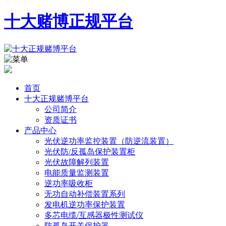
十大赌博正规平台
首页
十大正规赌博平台
公司简介
资质证书
产品中心
光伏逆功率监控装置（防逆流装置）
光伏防/反孤岛保护装置柜
光伏故障解列装置
电能质量监测装置
逆功率吸收柜
无功自动补偿装置系列
发电机逆功率保护装置
多芯电缆/互感器极性测试仪
防孤岛开关保护器