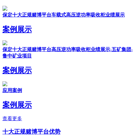
保定十大正规赌博平台车载式高压逆功率吸收柜业绩展示
案例展示
保定十大正规赌博平台高压逆功率吸收柜业绩展示-五矿集团-
鲁中矿业项目
案例展示
应用案例
案例展示
查看更多
十大正规赌博平台优势