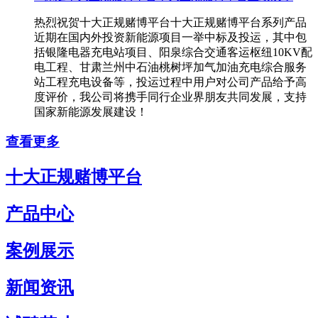
热烈祝贺十大正规赌博平台十大正规赌博平台系列产品
近期在国内外投资新能源项目一举中标及投运，其中包
括银隆电器充电站项目、阳泉综合交通客运枢纽10KV配
电工程、甘肃兰州中石油桃树坪加气加油充电综合服务
站工程充电设备等，投运过程中用户对公司产品给予高
度评价，我公司将携手同行企业界朋友共同发展，支持
国家新能源发展建设！
查看更多
十大正规赌博平台
产品中心
案例展示
新闻资讯