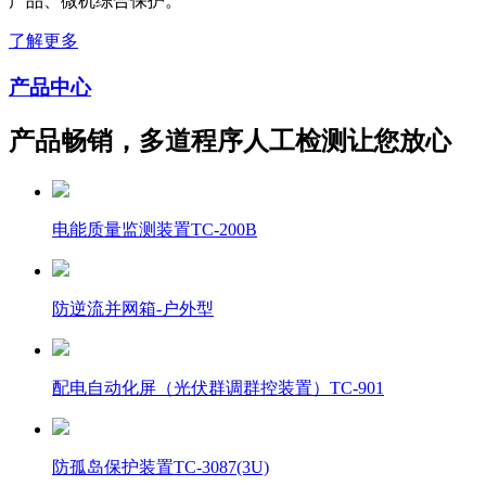
产品、微机综合保护。
了解更多
产品中心
产品畅销，多道程序人工检测让您放心
电能质量监测装置TC-200B
防逆流并网箱-户外型
配电自动化屏（光伏群调群控装置）TC-901
防孤岛保护装置TC-3087(3U)