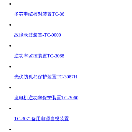
多芯电缆核对装置TC-86
故障录波装置-TC-9000
逆功率监控装置TC-3068
光伏防孤岛保护装置TC-3087H
发电机逆功率保护装置TC-3060
TC-3071备用电源自投装置