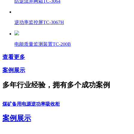
防逆流并网箱TC-3064
逆功率监控屏TC-3067H
电能质量监测装置TC-200B
查看更多
案例展示
多年行业经验，拥有多个成功案例
煤矿备用电源逆功率吸收柜
案例展示