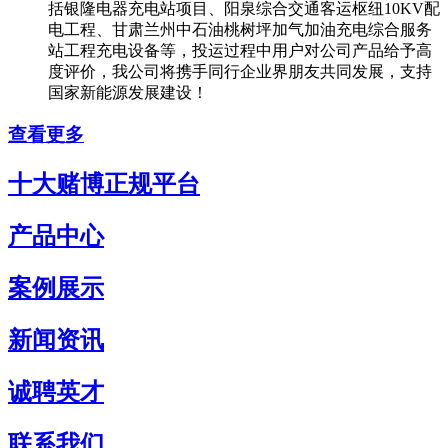
括银隆电器充电站项目、阳泉综合交通客运枢纽10KV配
电工程、甘肃兰州中石油桃树坪加气加油充电综合服务
站工程充电设备等，投运过程中用户对公司产品给予高
度评价，我公司将携手同行企业界朋友共同发展，支持
国家新能源发展建设！
查看更多
十大赌博正规平台
产品中心
案例展示
新闻资讯
诚聘英才
联系我们