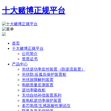
十大赌博正规平台
首页
十大赌博正规平台
公司简介
资质证书
产品中心
光伏逆功率监控装置（防逆流装置）
光伏防/反孤岛保护装置柜
光伏故障解列装置
电能质量监测装置
逆功率吸收柜
无功自动补偿装置系列
发电机逆功率保护装置
多芯电缆/互感器极性测试仪
防孤岛开关保护器