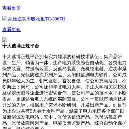
查看更多
高压逆功率吸收柜TC-3067H
查看更多
十大赌博正规平台
十大赌博正规平台拥有实力雄厚的科研技术队伍，集产品研
发、生产、销售为一体，生产电力系统综合自动化、各类电力
保护装置、防孤岛装置、反孤岛装置、微机继电器、逆功率系
列产品、光伏防逆流系列产品、太阳能监测电力软件。公司成
员以年轻人为主，朝气蓬勃、奋发自强，使公司充满活力，不
断向上；同时，公司还和华北电力大学、浙江大学相关院校以
及保定天威等企业进行密切合作，使公司产品的技术水平不断
提高，更加适合电力系统的实际需要。公司一贯以市场为技术
开发的先导，根据用户需求不断研制、开发出新产品。到目前
为止企业共有5大类十余种产品，涵盖了电力系统各个部门以
及新能源发电电站，其中，光伏防逆流产品、光伏防孤岛产
品、光伏故障解列产品、电能质量监测产品、综合自动化保护