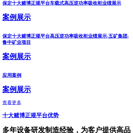
保定十大赌博正规平台车载式高压逆功率吸收柜业绩展示
案例展示
保定十大赌博正规平台高压逆功率吸收柜业绩展示-五矿集团-
鲁中矿业项目
案例展示
应用案例
案例展示
查看更多
十大赌博正规平台优势
多年设备研发制造经验，为客户提供高品