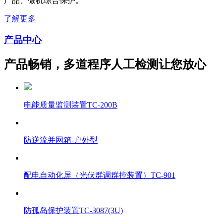
产品、微机综合保护。
了解更多
产品中心
产品畅销，多道程序人工检测让您放心
电能质量监测装置TC-200B
防逆流并网箱-户外型
配电自动化屏（光伏群调群控装置）TC-901
防孤岛保护装置TC-3087(3U)