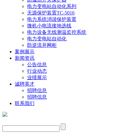
电力变电站自动化系列
无源保护装置TC-5016
电力系统消谐保护装置
微机小电流接地选线
电力设备无线测温监控系统
电力变电站自动化
防逆流并网柜
案例展示
新闻资讯
公告信息
行业动态
业绩展示
诚聘英才
招聘信息
招聘信息
联系我们