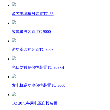
多芯电缆核对装置TC-86
故障录波装置-TC-9000
逆功率监控装置TC-3068
光伏防孤岛保护装置TC-3087H
发电机逆功率保护装置TC-3060
TC-3071备用电源自投装置