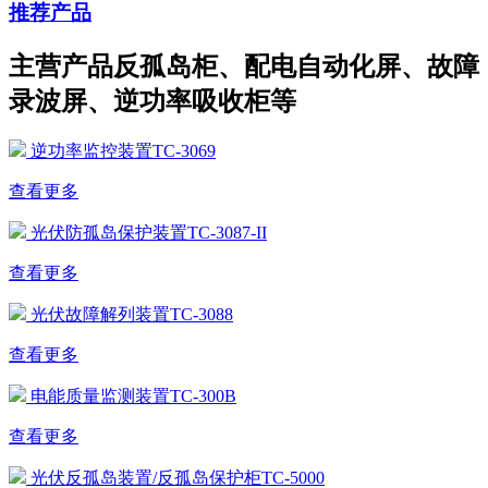
推荐产品
主营产品反孤岛柜、配电自动化屏、故障
录波屏、逆功率吸收柜等
逆功率监控装置TC-3069
查看更多
光伏防孤岛保护装置TC-3087-II
查看更多
光伏故障解列装置TC-3088
查看更多
电能质量监测装置TC-300B
查看更多
光伏反孤岛装置/反孤岛保护柜TC-5000