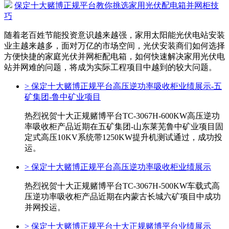
保定十大赌博正规平台教你挑选家用光伏配电箱并网柜技
巧
随着老百姓节能投资意识越来越强，家用太阳能光伏电站安装
业主越来越多，面对万亿的市场空间，光伏安装商们如何选择
方便快捷的家庭光伏并网柜配电箱，如何快速解决家用光伏电
站并网难的问题，将成为实际工程项目中越到的较大问题。
> 保定十大赌博正规平台高压逆功率吸收柜业绩展示-五
矿集团-鲁中矿业项目
热烈祝贺十大正规赌博平台TC-3067H-600KW高压逆功
率吸收柜产品近期在五矿集团-山东莱芜鲁中矿业项目固
定式高压10KV系统带1250KW提升机测试通过，成功投
运。
> 保定十大赌博正规平台高压逆功率吸收柜业绩展示
热烈祝贺十大正规赌博平台TC-3067H-500KW车载式高
压逆功率吸收柜产品近期在内蒙古长城六矿项目中成功
并网投运。
> 保定十大赌博正规平台十大正规赌博平台业绩展示