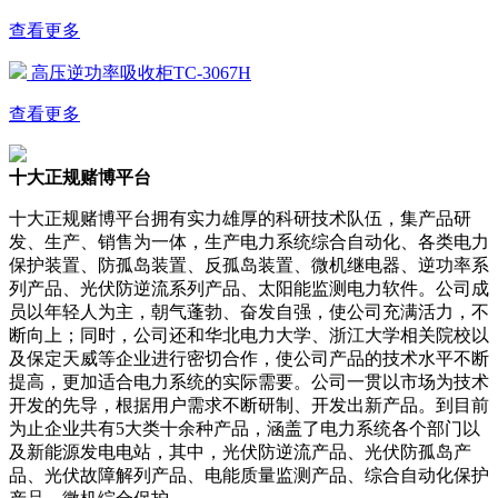
查看更多
高压逆功率吸收柜TC-3067H
查看更多
十大正规赌博平台
十大正规赌博平台拥有实力雄厚的科研技术队伍，集产品研
发、生产、销售为一体，生产电力系统综合自动化、各类电力
保护装置、防孤岛装置、反孤岛装置、微机继电器、逆功率系
列产品、光伏防逆流系列产品、太阳能监测电力软件。公司成
员以年轻人为主，朝气蓬勃、奋发自强，使公司充满活力，不
断向上；同时，公司还和华北电力大学、浙江大学相关院校以
及保定天威等企业进行密切合作，使公司产品的技术水平不断
提高，更加适合电力系统的实际需要。公司一贯以市场为技术
开发的先导，根据用户需求不断研制、开发出新产品。到目前
为止企业共有5大类十余种产品，涵盖了电力系统各个部门以
及新能源发电电站，其中，光伏防逆流产品、光伏防孤岛产
品、光伏故障解列产品、电能质量监测产品、综合自动化保护