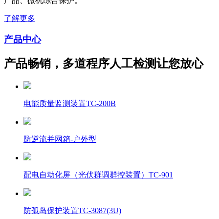
产品、微机综合保护。
了解更多
产品中心
产品畅销，多道程序人工检测让您放心
电能质量监测装置TC-200B
防逆流并网箱-户外型
配电自动化屏（光伏群调群控装置）TC-901
防孤岛保护装置TC-3087(3U)