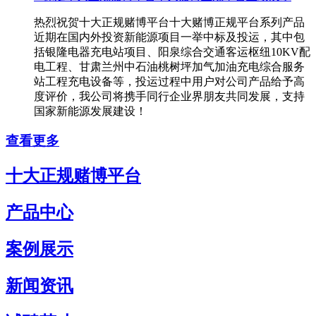
热烈祝贺十大正规赌博平台十大赌博正规平台系列产品
近期在国内外投资新能源项目一举中标及投运，其中包
括银隆电器充电站项目、阳泉综合交通客运枢纽10KV配
电工程、甘肃兰州中石油桃树坪加气加油充电综合服务
站工程充电设备等，投运过程中用户对公司产品给予高
度评价，我公司将携手同行企业界朋友共同发展，支持
国家新能源发展建设！
查看更多
十大正规赌博平台
产品中心
案例展示
新闻资讯