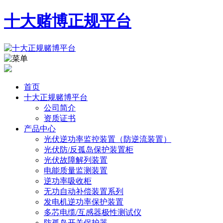
十大赌博正规平台
首页
十大正规赌博平台
公司简介
资质证书
产品中心
光伏逆功率监控装置（防逆流装置）
光伏防/反孤岛保护装置柜
光伏故障解列装置
电能质量监测装置
逆功率吸收柜
无功自动补偿装置系列
发电机逆功率保护装置
多芯电缆/互感器极性测试仪
防孤岛开关保护器