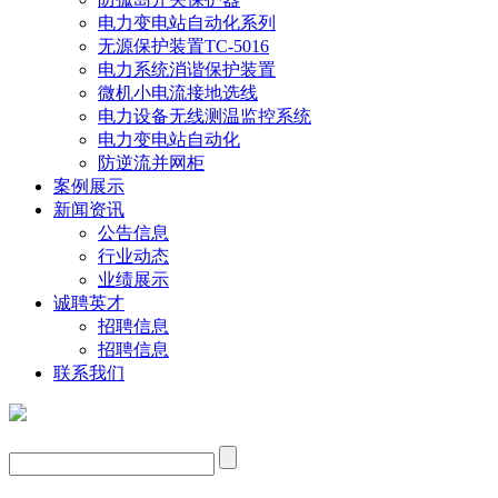
电力变电站自动化系列
无源保护装置TC-5016
电力系统消谐保护装置
微机小电流接地选线
电力设备无线测温监控系统
电力变电站自动化
防逆流并网柜
案例展示
新闻资讯
公告信息
行业动态
业绩展示
诚聘英才
招聘信息
招聘信息
联系我们