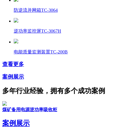
防逆流并网箱TC-3064
逆功率监控屏TC-3067H
电能质量监测装置TC-200B
查看更多
案例展示
多年行业经验，拥有多个成功案例
煤矿备用电源逆功率吸收柜
案例展示