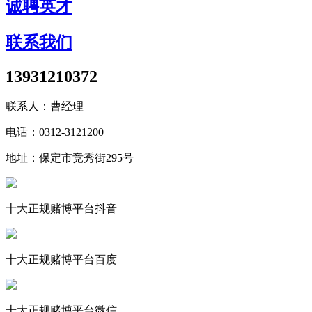
诚聘英才
联系我们
13931210372
联系人：曹经理
电话：0312-3121200
地址：保定市竞秀街295号
十大正规赌博平台抖音
十大正规赌博平台百度
十大正规赌博平台微信