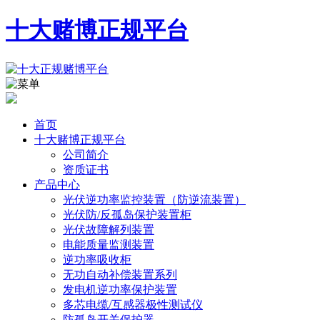
十大赌博正规平台
首页
十大赌博正规平台
公司简介
资质证书
产品中心
光伏逆功率监控装置（防逆流装置）
光伏防/反孤岛保护装置柜
光伏故障解列装置
电能质量监测装置
逆功率吸收柜
无功自动补偿装置系列
发电机逆功率保护装置
多芯电缆/互感器极性测试仪
防孤岛开关保护器