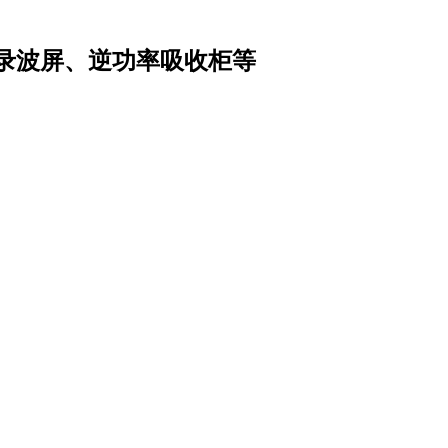
录波屏、逆功率吸收柜等