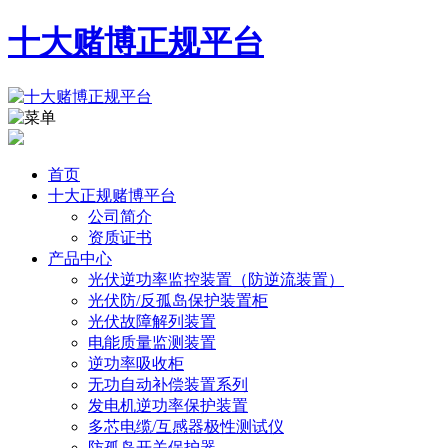
十大赌博正规平台
首页
十大正规赌博平台
公司简介
资质证书
产品中心
光伏逆功率监控装置（防逆流装置）
光伏防/反孤岛保护装置柜
光伏故障解列装置
电能质量监测装置
逆功率吸收柜
无功自动补偿装置系列
发电机逆功率保护装置
多芯电缆/互感器极性测试仪
防孤岛开关保护器