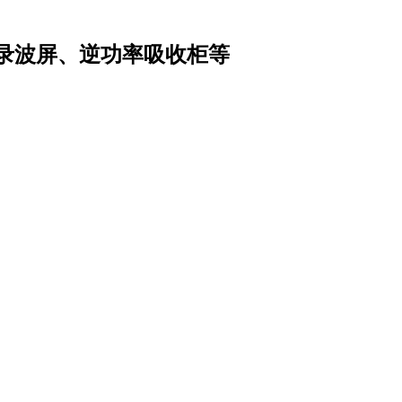
录波屏、逆功率吸收柜等