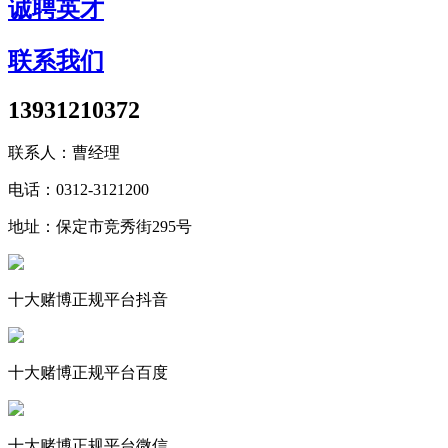
诚聘英才
联系我们
13931210372
联系人：曹经理
电话：0312-3121200
地址：保定市竞秀街295号
十大赌博正规平台抖音
十大赌博正规平台百度
十大赌博正规平台微信