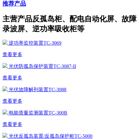
推荐产品
主营产品反孤岛柜、配电自动化屏、故障
录波屏、逆功率吸收柜等
逆功率监控装置TC-3069
查看更多
光伏防孤岛保护装置TC-3087-II
查看更多
光伏故障解列装置TC-3088
查看更多
电能质量监测装置TC-300B
查看更多
光伏反孤岛装置/反孤岛保护柜TC-5000