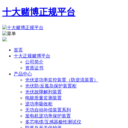
十大赌博正规平台
首页
十大正规赌博平台
公司简介
资质证书
产品中心
光伏逆功率监控装置（防逆流装置）
光伏防/反孤岛保护装置柜
光伏故障解列装置
电能质量监测装置
逆功率吸收柜
无功自动补偿装置系列
发电机逆功率保护装置
多芯电缆/互感器极性测试仪
防孤岛开关保护器