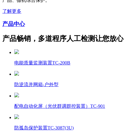
产品、微机综合保护。
了解更多
产品中心
产品畅销，多道程序人工检测让您放心
电能质量监测装置TC-200B
防逆流并网箱-户外型
配电自动化屏（光伏群调群控装置）TC-901
防孤岛保护装置TC-3087(3U)