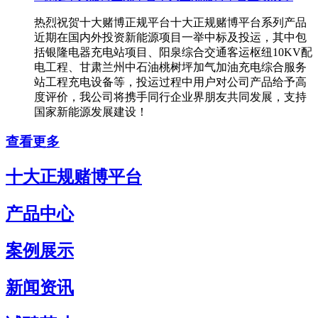
热烈祝贺十大赌博正规平台十大正规赌博平台系列产品
近期在国内外投资新能源项目一举中标及投运，其中包
括银隆电器充电站项目、阳泉综合交通客运枢纽10KV配
电工程、甘肃兰州中石油桃树坪加气加油充电综合服务
站工程充电设备等，投运过程中用户对公司产品给予高
度评价，我公司将携手同行企业界朋友共同发展，支持
国家新能源发展建设！
查看更多
十大正规赌博平台
产品中心
案例展示
新闻资讯