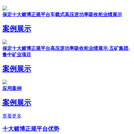
保定十大赌博正规平台车载式高压逆功率吸收柜业绩展示
案例展示
保定十大赌博正规平台高压逆功率吸收柜业绩展示-五矿集团-
鲁中矿业项目
案例展示
应用案例
案例展示
查看更多
十大赌博正规平台优势