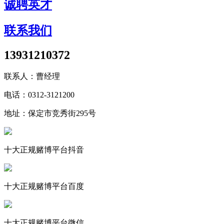
诚聘英才
联系我们
13931210372
联系人：曹经理
电话：0312-3121200
地址：保定市竞秀街295号
十大正规赌博平台抖音
十大正规赌博平台百度
十大正规赌博平台微信