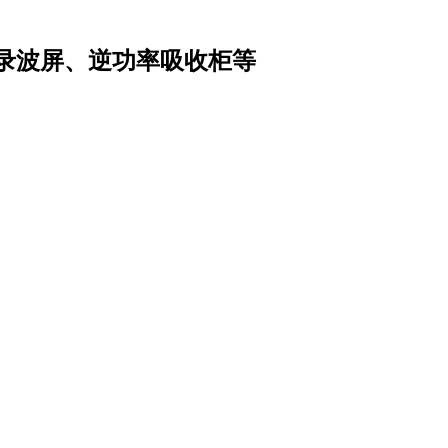
录波屏、逆功率吸收柜等