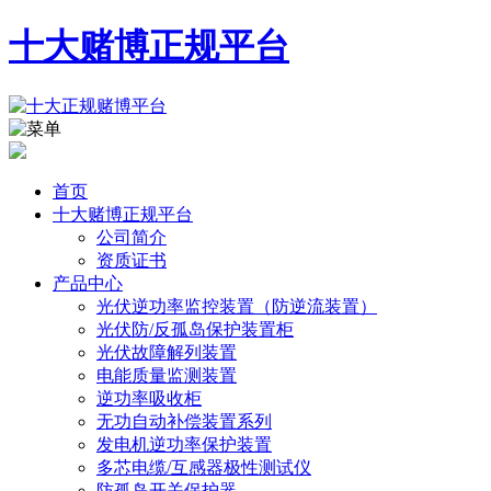
十大赌博正规平台
首页
十大赌博正规平台
公司简介
资质证书
产品中心
光伏逆功率监控装置（防逆流装置）
光伏防/反孤岛保护装置柜
光伏故障解列装置
电能质量监测装置
逆功率吸收柜
无功自动补偿装置系列
发电机逆功率保护装置
多芯电缆/互感器极性测试仪
防孤岛开关保护器