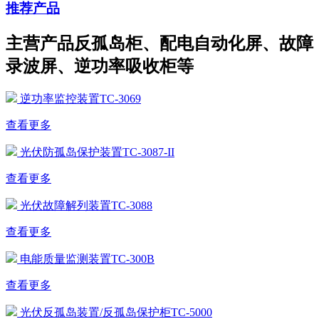
推荐产品
主营产品反孤岛柜、配电自动化屏、故障
录波屏、逆功率吸收柜等
逆功率监控装置TC-3069
查看更多
光伏防孤岛保护装置TC-3087-II
查看更多
光伏故障解列装置TC-3088
查看更多
电能质量监测装置TC-300B
查看更多
光伏反孤岛装置/反孤岛保护柜TC-5000