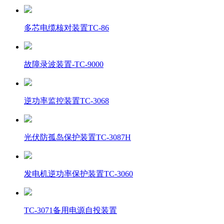
多芯电缆核对装置TC-86
故障录波装置-TC-9000
逆功率监控装置TC-3068
光伏防孤岛保护装置TC-3087H
发电机逆功率保护装置TC-3060
TC-3071备用电源自投装置