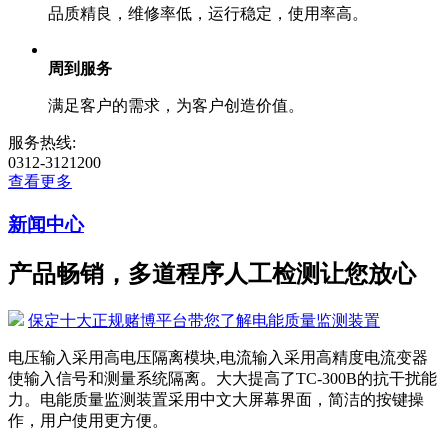
品质精良，维修率低，运行稳定，使用率高。
周到服务
满足客户的需求，为客户创造价值。
服务热线:
0312-3121200
查看更多
新闻中心
产品畅销，多道程序人工检测让您放心
保定十大正规赌博平台带您了解电能质量监测装置
电压输入采用高电压隔离模块,电流输入采用高精度电流变器
使输入信号和测量系统隔离。大大提高了TC-300B的抗干扰能
力。电能质量监测装置采用中文大屏幕界面，简洁的按键操
作，用户使用更方便。