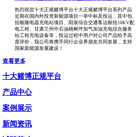
热烈祝贺十大正规赌博平台十大正规赌博平台系列产品
近期在国内外投资新能源项目一举中标及投运，其中包
括银隆电器充电站项目、阳泉综合交通客运枢纽10KV配
电工程、甘肃兰州中石油桃树坪加气加油充电综合服务
站工程充电设备等，投运过程中用户对公司产品给予高
度评价，我公司将携手同行企业界朋友共同发展，支持
国家新能源发展建设！
查看更多
十大赌博正规平台
产品中心
案例展示
新闻资讯