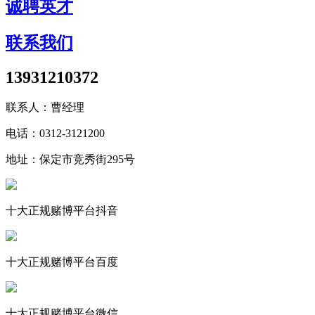
诚聘英才
联系我们
13931210372
联系人：曹经理
电话：0312-3121200
地址：保定市竞秀街295号
十大正规赌博平台抖音
十大正规赌博平台百度
十大正规赌博平台微信