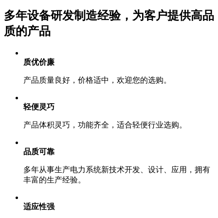
多年设备研发制造经验，为客户提供高品
质的产品
质优价廉
产品质量良好，价格适中，欢迎您的选购。
轻便灵巧
产品体积灵巧，功能齐全，适合轻便行业选购。
品质可靠
多年从事生产电力系统新技术开发、设计、应用，拥有
丰富的生产经验。
适应性强