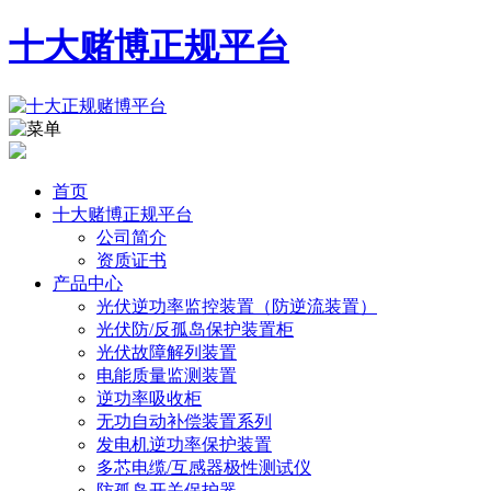
十大赌博正规平台
首页
十大赌博正规平台
公司简介
资质证书
产品中心
光伏逆功率监控装置（防逆流装置）
光伏防/反孤岛保护装置柜
光伏故障解列装置
电能质量监测装置
逆功率吸收柜
无功自动补偿装置系列
发电机逆功率保护装置
多芯电缆/互感器极性测试仪
防孤岛开关保护器