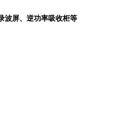
录波屏、逆功率吸收柜等