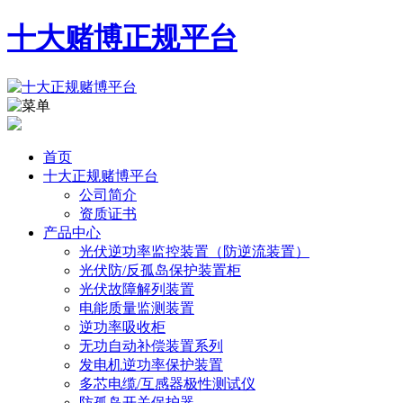
十大赌博正规平台
首页
十大正规赌博平台
公司简介
资质证书
产品中心
光伏逆功率监控装置（防逆流装置）
光伏防/反孤岛保护装置柜
光伏故障解列装置
电能质量监测装置
逆功率吸收柜
无功自动补偿装置系列
发电机逆功率保护装置
多芯电缆/互感器极性测试仪
防孤岛开关保护器