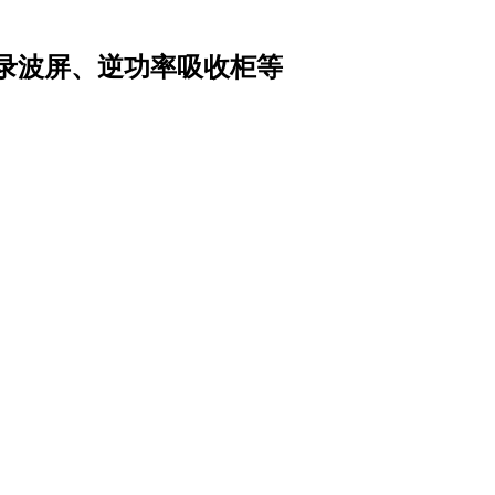
录波屏、逆功率吸收柜等