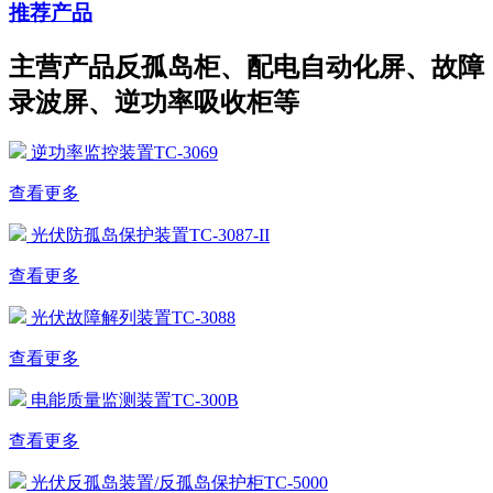
推荐产品
主营产品反孤岛柜、配电自动化屏、故障
录波屏、逆功率吸收柜等
逆功率监控装置TC-3069
查看更多
光伏防孤岛保护装置TC-3087-II
查看更多
光伏故障解列装置TC-3088
查看更多
电能质量监测装置TC-300B
查看更多
光伏反孤岛装置/反孤岛保护柜TC-5000