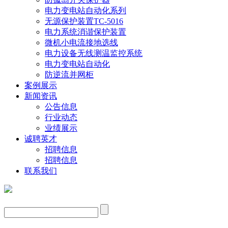
电力变电站自动化系列
无源保护装置TC-5016
电力系统消谐保护装置
微机小电流接地选线
电力设备无线测温监控系统
电力变电站自动化
防逆流并网柜
案例展示
新闻资讯
公告信息
行业动态
业绩展示
诚聘英才
招聘信息
招聘信息
联系我们