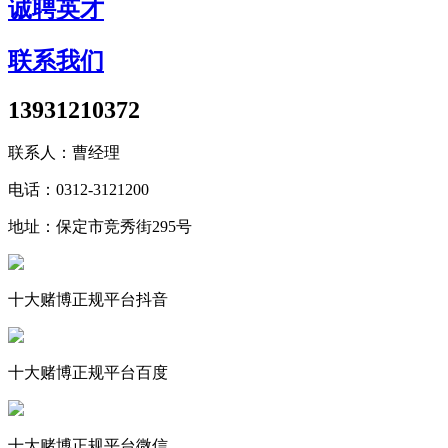
诚聘英才
联系我们
13931210372
联系人：曹经理
电话：0312-3121200
地址：保定市竞秀街295号
十大赌博正规平台抖音
十大赌博正规平台百度
十大赌博正规平台微信