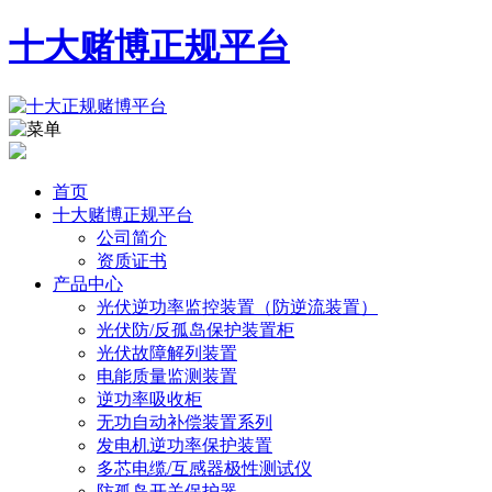
十大赌博正规平台
首页
十大赌博正规平台
公司简介
资质证书
产品中心
光伏逆功率监控装置（防逆流装置）
光伏防/反孤岛保护装置柜
光伏故障解列装置
电能质量监测装置
逆功率吸收柜
无功自动补偿装置系列
发电机逆功率保护装置
多芯电缆/互感器极性测试仪
防孤岛开关保护器