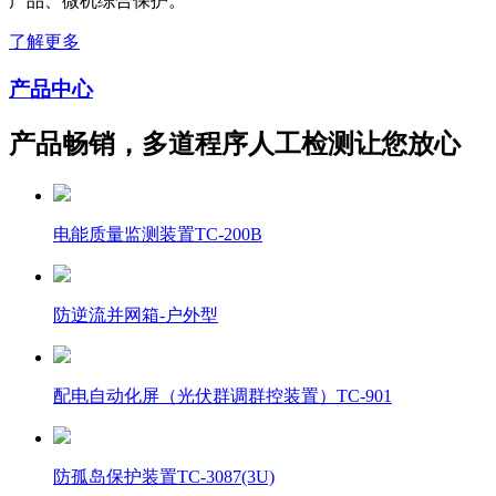
产品、微机综合保护。
了解更多
产品中心
产品畅销，多道程序人工检测让您放心
电能质量监测装置TC-200B
防逆流并网箱-户外型
配电自动化屏（光伏群调群控装置）TC-901
防孤岛保护装置TC-3087(3U)