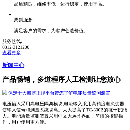
品质精良，维修率低，运行稳定，使用率高。
周到服务
满足客户的需求，为客户创造价值。
服务热线:
0312-3121200
查看更多
新闻中心
产品畅销，多道程序人工检测让您放心
保定十大赌博正规平台带您了解电能质量监测装置
电压输入采用高电压隔离模块,电流输入采用高精度电流变器
使输入信号和测量系统隔离。大大提高了TC-300B的抗干扰能
力。电能质量监测装置采用中文大屏幕界面，简洁的按键操
作，用户使用更方便。