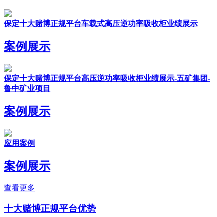
保定十大赌博正规平台车载式高压逆功率吸收柜业绩展示
案例展示
保定十大赌博正规平台高压逆功率吸收柜业绩展示-五矿集团-
鲁中矿业项目
案例展示
应用案例
案例展示
查看更多
十大赌博正规平台优势