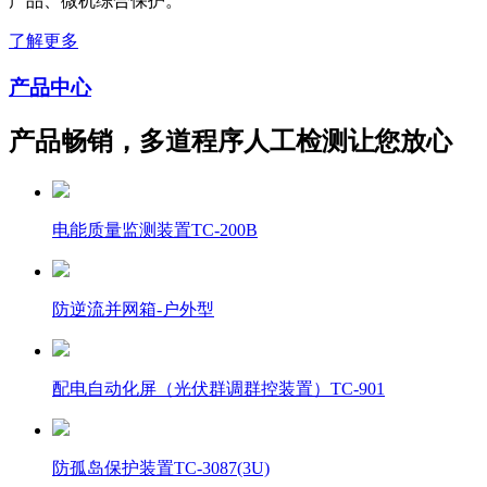
产品、微机综合保护。
了解更多
产品中心
产品畅销，多道程序人工检测让您放心
电能质量监测装置TC-200B
防逆流并网箱-户外型
配电自动化屏（光伏群调群控装置）TC-901
防孤岛保护装置TC-3087(3U)