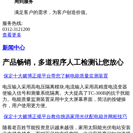
周到服务
满足客户的需求，为客户创造价值。
服务热线:
0312-3121200
查看更多
新闻中心
产品畅销，多道程序人工检测让您放心
保定十大赌博正规平台带您了解电能质量监测装置
电压输入采用高电压隔离模块,电流输入采用高精度电流变器
使输入信号和测量系统隔离。大大提高了TC-300B的抗干扰能
力。电能质量监测装置采用中文大屏幕界面，简洁的按键操
作，用户使用更方便。
保定十大赌博正规平台教你挑选家用光伏配电箱并网柜技巧
随着老百姓节能投资意识越来越强，家用太阳能光伏电站安装