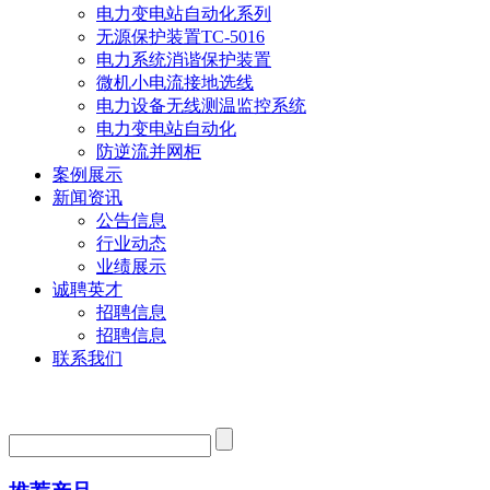
电力变电站自动化系列
无源保护装置TC-5016
电力系统消谐保护装置
微机小电流接地选线
电力设备无线测温监控系统
电力变电站自动化
防逆流并网柜
案例展示
新闻资讯
公告信息
行业动态
业绩展示
诚聘英才
招聘信息
招聘信息
联系我们