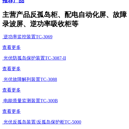
推荐产品
主营产品反孤岛柜、配电自动化屏、故障
录波屏、逆功率吸收柜等
逆功率监控装置TC-3069
查看更多
光伏防孤岛保护装置TC-3087-II
查看更多
光伏故障解列装置TC-3088
查看更多
电能质量监测装置TC-300B
查看更多
光伏反孤岛装置/反孤岛保护柜TC-5000