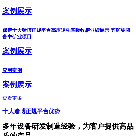
案例展示
保定十大赌博正规平台高压逆功率吸收柜业绩展示-五矿集团-
鲁中矿业项目
案例展示
应用案例
案例展示
查看更多
十大赌博正规平台优势
多年设备研发制造经验，为客户提供高品