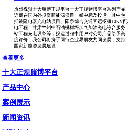
热烈祝贺十大赌博正规平台十大正规赌博平台系列产品
近期在国内外投资新能源项目一举中标及投运，其中包
括银隆电器充电站项目、阳泉综合交通客运枢纽10KV配
电工程、甘肃兰州中石油桃树坪加气加油充电综合服务
站工程充电设备等，投运过程中用户对公司产品给予高
度评价，我公司将携手同行企业界朋友共同发展，支持
国家新能源发展建设！
查看更多
十大正规赌博平台
产品中心
案例展示
新闻资讯