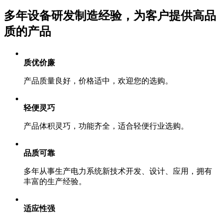
多年设备研发制造经验，为客户提供高品
质的产品
质优价廉
产品质量良好，价格适中，欢迎您的选购。
轻便灵巧
产品体积灵巧，功能齐全，适合轻便行业选购。
品质可靠
多年从事生产电力系统新技术开发、设计、应用，拥有
丰富的生产经验。
适应性强