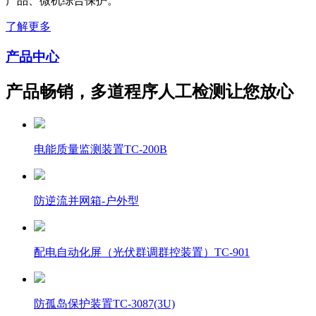
产品、微机综合保护。
了解更多
产品中心
产品畅销，多道程序人工检测让您放心
电能质量监测装置TC-200B
防逆流并网箱-户外型
配电自动化屏（光伏群调群控装置）TC-901
防孤岛保护装置TC-3087(3U)