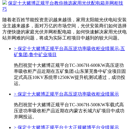
保定十大赌博正规平台教你挑选家用光伏配电箱并网柜技
巧
随着老百姓节能投资意识越来越强，家用太阳能光伏电站安装
业主越来越多，面对万亿的市场空间，光伏安装商们如何选择
方便快捷的家庭光伏并网柜配电箱，如何快速解决家用光伏电
站并网难的问题，将成为实际工程项目中越到的较大问题。
> 保定十大赌博正规平台高压逆功率吸收柜业绩展示-五
矿集团-鲁中矿业项目
热烈祝贺十大赌博正规平台TC-3067H-600KW高压逆功
率吸收柜产品近期在五矿集团-山东莱芜鲁中矿业项目固
定式高压10KV系统带1250KW提升机测试通过，成功投
运。
> 保定十大赌博正规平台高压逆功率吸收柜业绩展示
热烈祝贺十大赌博正规平台TC-3067H-500KW车载式高
压逆功率吸收柜产品近期在内蒙古长城六矿项目中成功
并网投运。
> 保定十大赌博正规平台十大正规赌博平台业绩展示