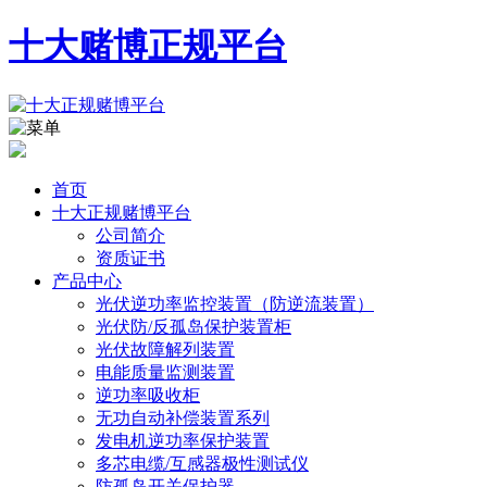
十大赌博正规平台
首页
十大正规赌博平台
公司简介
资质证书
产品中心
光伏逆功率监控装置（防逆流装置）
光伏防/反孤岛保护装置柜
光伏故障解列装置
电能质量监测装置
逆功率吸收柜
无功自动补偿装置系列
发电机逆功率保护装置
多芯电缆/互感器极性测试仪
防孤岛开关保护器