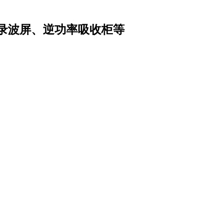
录波屏、逆功率吸收柜等