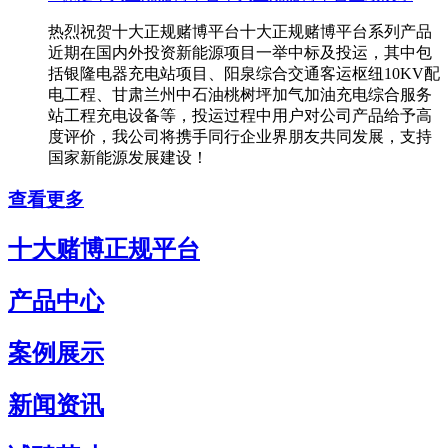
热烈祝贺十大正规赌博平台十大正规赌博平台系列产品
近期在国内外投资新能源项目一举中标及投运，其中包
括银隆电器充电站项目、阳泉综合交通客运枢纽10KV配
电工程、甘肃兰州中石油桃树坪加气加油充电综合服务
站工程充电设备等，投运过程中用户对公司产品给予高
度评价，我公司将携手同行企业界朋友共同发展，支持
国家新能源发展建设！
查看更多
十大赌博正规平台
产品中心
案例展示
新闻资讯