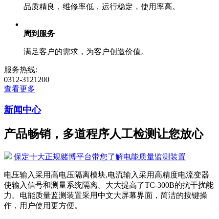
品质精良，维修率低，运行稳定，使用率高。
周到服务
满足客户的需求，为客户创造价值。
服务热线:
0312-3121200
查看更多
新闻中心
产品畅销，多道程序人工检测让您放心
保定十大正规赌博平台带您了解电能质量监测装置
电压输入采用高电压隔离模块,电流输入采用高精度电流变器
使输入信号和测量系统隔离。大大提高了TC-300B的抗干扰能
力。电能质量监测装置采用中文大屏幕界面，简洁的按键操
作，用户使用更方便。