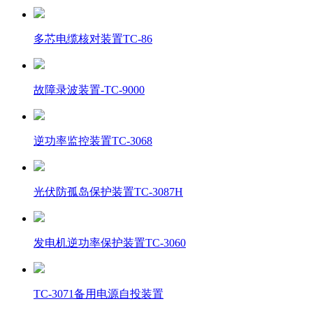
多芯电缆核对装置TC-86
故障录波装置-TC-9000
逆功率监控装置TC-3068
光伏防孤岛保护装置TC-3087H
发电机逆功率保护装置TC-3060
TC-3071备用电源自投装置