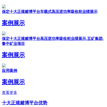
保定十大正规赌博平台车载式高压逆功率吸收柜业绩展示
案例展示
保定十大正规赌博平台高压逆功率吸收柜业绩展示-五矿集团-
鲁中矿业项目
案例展示
应用案例
案例展示
查看更多
十大正规赌博平台优势