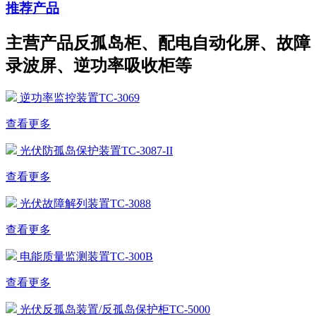
推荐产品
主营产品反孤岛柜、配电自动化屏、故障
录波屏、逆功率吸收柜等
逆功率监控装置TC-3069
查看更多
光伏防孤岛保护装置TC-3087-II
查看更多
光伏故障解列装置TC-3088
查看更多
电能质量监测装置TC-300B
查看更多
光伏反孤岛装置/反孤岛保护柜TC-5000