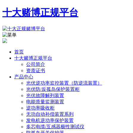
十大赌博正规平台
首页
十大赌博正规平台
公司简介
资质证书
产品中心
光伏逆功率监控装置（防逆流装置）
光伏防/反孤岛保护装置柜
光伏故障解列装置
电能质量监测装置
逆功率吸收柜
无功自动补偿装置系列
发电机逆功率保护装置
多芯电缆/互感器极性测试仪
防孤岛开关保护器