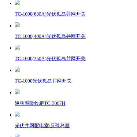
TC-1000(630A)光伏孤岛并网开关
TC-1000(400A)光伏孤岛并网开关
TC-1000(250A)光伏孤岛并网开关
TC-1000光伏孤岛并网开关
逆功率吸收柜TC-3067H
光伏并网配电室/反孤岛室