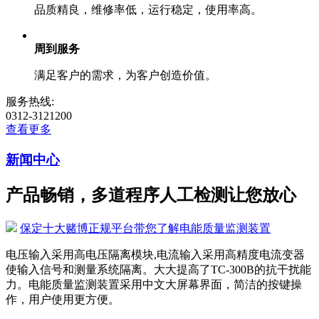
品质精良，维修率低，运行稳定，使用率高。
周到服务
满足客户的需求，为客户创造价值。
服务热线:
0312-3121200
查看更多
新闻中心
产品畅销，多道程序人工检测让您放心
保定十大赌博正规平台带您了解电能质量监测装置
电压输入采用高电压隔离模块,电流输入采用高精度电流变器
使输入信号和测量系统隔离。大大提高了TC-300B的抗干扰能
力。电能质量监测装置采用中文大屏幕界面，简洁的按键操
作，用户使用更方便。