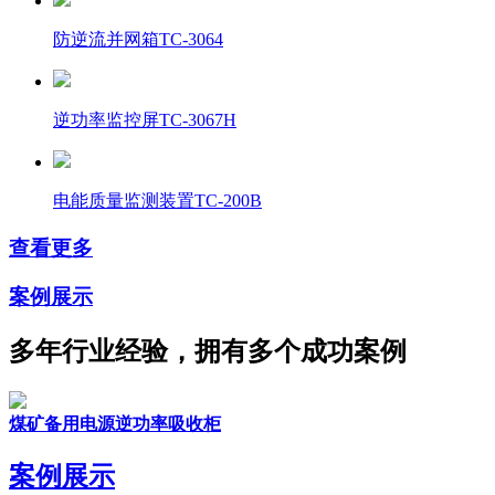
防逆流并网箱TC-3064
逆功率监控屏TC-3067H
电能质量监测装置TC-200B
查看更多
案例展示
多年行业经验，拥有多个成功案例
煤矿备用电源逆功率吸收柜
案例展示