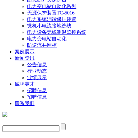
电力变电站自动化系列
无源保护装置TC-5016
电力系统消谐保护装置
微机小电流接地选线
电力设备无线测温监控系统
电力变电站自动化
防逆流并网柜
案例展示
新闻资讯
公告信息
行业动态
业绩展示
诚聘英才
招聘信息
招聘信息
联系我们