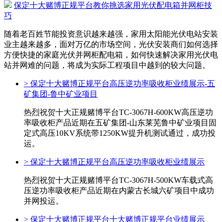
保定十大赌博正规平台教你挑选家用光伏配电箱并网柜技
巧
随着老百姓节能投资意识越来越强，家用太阳能光伏电站安装
业主越来越多，面对万亿的市场空间，光伏安装商们如何选择
方便快捷的家庭光伏并网柜配电箱，如何快速解决家用光伏电
站并网难的问题，将成为实际工程项目中越到的较大问题。
> 保定十大赌博正规平台高压逆功率吸收柜业绩展示-五
矿集团-鲁中矿业项目
热烈祝贺十大正规赌博平台TC-3067H-600KW高压逆功
率吸收柜产品近期在五矿集团-山东莱芜鲁中矿业项目固
定式高压10KV系统带1250KW提升机测试通过，成功投
运。
> 保定十大赌博正规平台高压逆功率吸收柜业绩展示
热烈祝贺十大正规赌博平台TC-3067H-500KW车载式高
压逆功率吸收柜产品近期在内蒙古长城六矿项目中成功
并网投运。
> 保定十大赌博正规平台十大赌博正规平台业绩展示