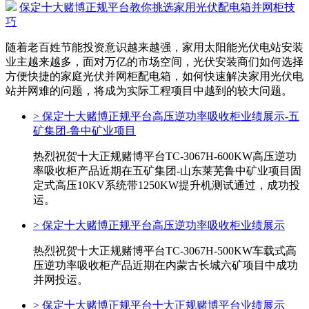
保定十大赌博正规平台教你挑选家用光伏配电箱并网柜技
巧
随着老百姓节能投资意识越来越强，家用太阳能光伏电站安装
业主越来越多，面对万亿的市场空间，光伏安装商们如何选择
方便快捷的家庭光伏并网柜配电箱，如何快速解决家用光伏电
站并网难的问题，将成为实际工程项目中越到的较大问题。
> 保定十大赌博正规平台高压逆功率吸收柜业绩展示-五
矿集团-鲁中矿业项目
热烈祝贺十大正规赌博平台TC-3067H-600KW高压逆功
率吸收柜产品近期在五矿集团-山东莱芜鲁中矿业项目固
定式高压10KV系统带1250KW提升机测试通过，成功投
运。
> 保定十大赌博正规平台高压逆功率吸收柜业绩展示
热烈祝贺十大正规赌博平台TC-3067H-500KW车载式高
压逆功率吸收柜产品近期在内蒙古长城六矿项目中成功
并网投运。
> 保定十大赌博正规平台十大正规赌博平台业绩展示