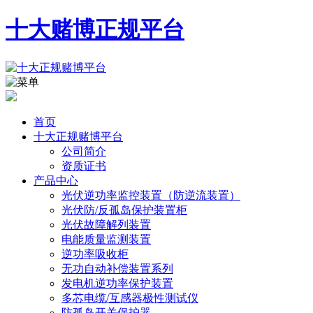
十大赌博正规平台
首页
十大正规赌博平台
公司简介
资质证书
产品中心
光伏逆功率监控装置（防逆流装置）
光伏防/反孤岛保护装置柜
光伏故障解列装置
电能质量监测装置
逆功率吸收柜
无功自动补偿装置系列
发电机逆功率保护装置
多芯电缆/互感器极性测试仪
防孤岛开关保护器