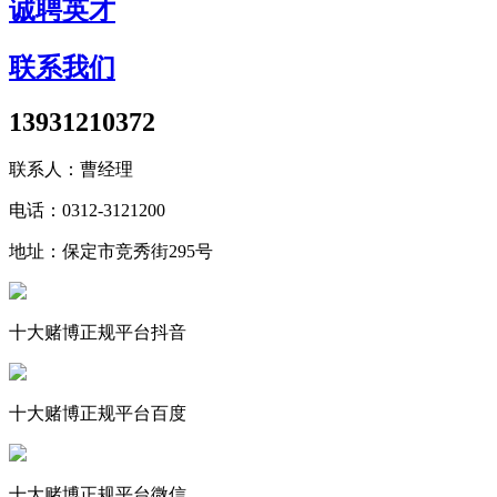
诚聘英才
联系我们
13931210372
联系人：曹经理
电话：0312-3121200
地址：保定市竞秀街295号
十大赌博正规平台抖音
十大赌博正规平台百度
十大赌博正规平台微信