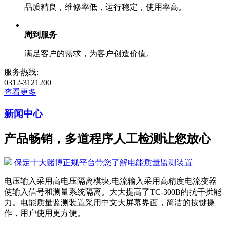
品质精良，维修率低，运行稳定，使用率高。
周到服务
满足客户的需求，为客户创造价值。
服务热线:
0312-3121200
查看更多
新闻中心
产品畅销，多道程序人工检测让您放心
保定十大赌博正规平台带您了解电能质量监测装置
电压输入采用高电压隔离模块,电流输入采用高精度电流变器
使输入信号和测量系统隔离。大大提高了TC-300B的抗干扰能
力。电能质量监测装置采用中文大屏幕界面，简洁的按键操
作，用户使用更方便。