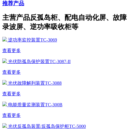
推荐产品
主营产品反孤岛柜、配电自动化屏、故障
录波屏、逆功率吸收柜等
逆功率监控装置TC-3069
查看更多
光伏防孤岛保护装置TC-3087-II
查看更多
光伏故障解列装置TC-3088
查看更多
电能质量监测装置TC-300B
查看更多
光伏反孤岛装置/反孤岛保护柜TC-5000