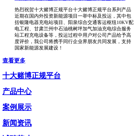
热烈祝贺十大赌博正规平台十大赌博正规平台系列产品
近期在国内外投资新能源项目一举中标及投运，其中包
括银隆电器充电站项目、阳泉综合交通客运枢纽10KV配
电工程、甘肃兰州中石油桃树坪加气加油充电综合服务
站工程充电设备等，投运过程中用户对公司产品给予高
度评价，我公司将携手同行企业界朋友共同发展，支持
国家新能源发展建设！
查看更多
十大赌博正规平台
产品中心
案例展示
新闻资讯