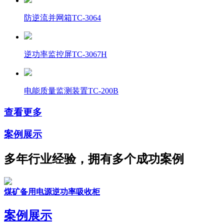
防逆流并网箱TC-3064
逆功率监控屏TC-3067H
电能质量监测装置TC-200B
查看更多
案例展示
多年行业经验，拥有多个成功案例
煤矿备用电源逆功率吸收柜
案例展示