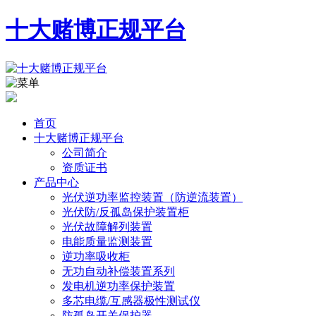
十大赌博正规平台
首页
十大赌博正规平台
公司简介
资质证书
产品中心
光伏逆功率监控装置（防逆流装置）
光伏防/反孤岛保护装置柜
光伏故障解列装置
电能质量监测装置
逆功率吸收柜
无功自动补偿装置系列
发电机逆功率保护装置
多芯电缆/互感器极性测试仪
防孤岛开关保护器