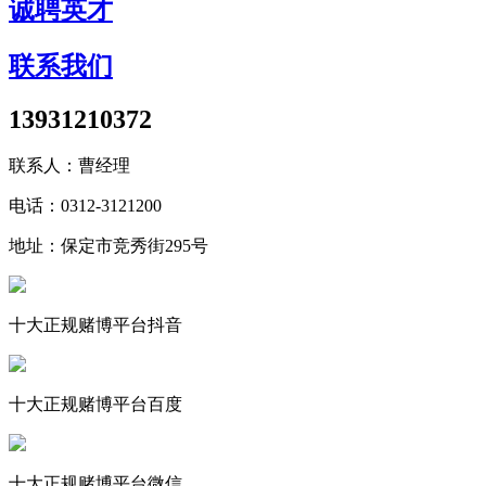
诚聘英才
联系我们
13931210372
联系人：曹经理
电话：0312-3121200
地址：保定市竞秀街295号
十大正规赌博平台抖音
十大正规赌博平台百度
十大正规赌博平台微信