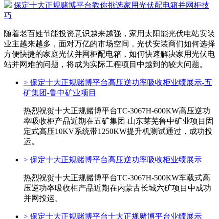
保定十大正规赌博平台教你挑选家用光伏配电箱并网柜技
巧
随着老百姓节能投资意识越来越强，家用太阳能光伏电站安装
业主越来越多，面对万亿的市场空间，光伏安装商们如何选择
方便快捷的家庭光伏并网柜配电箱，如何快速解决家用光伏电
站并网难的问题，将成为实际工程项目中越到的较大问题。
> 保定十大正规赌博平台高压逆功率吸收柜业绩展示-五
矿集团-鲁中矿业项目
热烈祝贺十大正规赌博平台TC-3067H-600KW高压逆功
率吸收柜产品近期在五矿集团-山东莱芜鲁中矿业项目固
定式高压10KV系统带1250KW提升机测试通过，成功投
运。
> 保定十大正规赌博平台高压逆功率吸收柜业绩展示
热烈祝贺十大正规赌博平台TC-3067H-500KW车载式高
压逆功率吸收柜产品近期在内蒙古长城六矿项目中成功
并网投运。
> 保定十大正规赌博平台十大正规赌博平台业绩展示