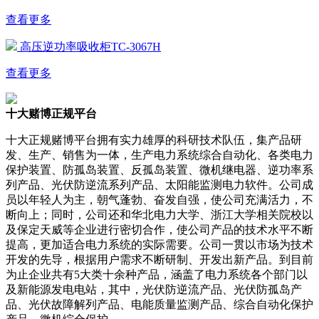
查看更多
高压逆功率吸收柜TC-3067H
查看更多
十大赌博正规平台
十大正规赌博平台拥有实力雄厚的科研技术队伍，集产品研
发、生产、销售为一体，生产电力系统综合自动化、各类电力
保护装置、防孤岛装置、反孤岛装置、微机继电器、逆功率系
列产品、光伏防逆流系列产品、太阳能监测电力软件。公司成
员以年轻人为主，朝气蓬勃、奋发自强，使公司充满活力，不
断向上；同时，公司还和华北电力大学、浙江大学相关院校以
及保定天威等企业进行密切合作，使公司产品的技术水平不断
提高，更加适合电力系统的实际需要。公司一贯以市场为技术
开发的先导，根据用户需求不断研制、开发出新产品。到目前
为止企业共有5大类十余种产品，涵盖了电力系统各个部门以
及新能源发电电站，其中，光伏防逆流产品、光伏防孤岛产
品、光伏故障解列产品、电能质量监测产品、综合自动化保护