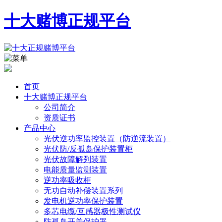
十大赌博正规平台
首页
十大赌博正规平台
公司简介
资质证书
产品中心
光伏逆功率监控装置（防逆流装置）
光伏防/反孤岛保护装置柜
光伏故障解列装置
电能质量监测装置
逆功率吸收柜
无功自动补偿装置系列
发电机逆功率保护装置
多芯电缆/互感器极性测试仪
防孤岛开关保护器