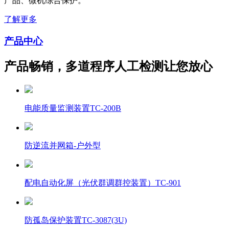
产品、微机综合保护。
了解更多
产品中心
产品畅销，多道程序人工检测让您放心
电能质量监测装置TC-200B
防逆流并网箱-户外型
配电自动化屏（光伏群调群控装置）TC-901
防孤岛保护装置TC-3087(3U)