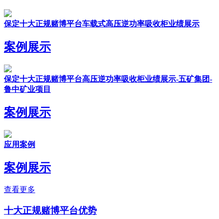
保定十大正规赌博平台车载式高压逆功率吸收柜业绩展示
案例展示
保定十大正规赌博平台高压逆功率吸收柜业绩展示-五矿集团-
鲁中矿业项目
案例展示
应用案例
案例展示
查看更多
十大正规赌博平台优势