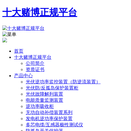
十大赌博正规平台
首页
十大赌博正规平台
公司简介
资质证书
产品中心
光伏逆功率监控装置（防逆流装置）
光伏防/反孤岛保护装置柜
光伏故障解列装置
电能质量监测装置
逆功率吸收柜
无功自动补偿装置系列
发电机逆功率保护装置
多芯电缆/互感器极性测试仪
防孤岛开关保护器