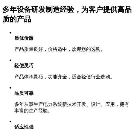
多年设备研发制造经验，为客户提供高品
质的产品
质优价廉
产品质量良好，价格适中，欢迎您的选购。
轻便灵巧
产品体积灵巧，功能齐全，适合轻便行业选购。
品质可靠
多年从事生产电力系统新技术开发、设计、应用，拥有
丰富的生产经验。
适应性强