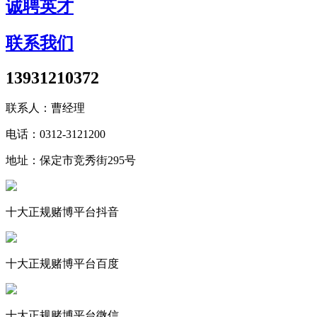
诚聘英才
联系我们
13931210372
联系人：曹经理
电话：0312-3121200
地址：保定市竞秀街295号
十大正规赌博平台抖音
十大正规赌博平台百度
十大正规赌博平台微信