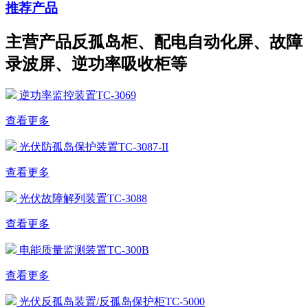
推荐产品
主营产品反孤岛柜、配电自动化屏、故障
录波屏、逆功率吸收柜等
逆功率监控装置TC-3069
查看更多
光伏防孤岛保护装置TC-3087-II
查看更多
光伏故障解列装置TC-3088
查看更多
电能质量监测装置TC-300B
查看更多
光伏反孤岛装置/反孤岛保护柜TC-5000