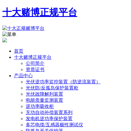
十大赌博正规平台
首页
十大赌博正规平台
公司简介
资质证书
产品中心
光伏逆功率监控装置（防逆流装置）
光伏防/反孤岛保护装置柜
光伏故障解列装置
电能质量监测装置
逆功率吸收柜
无功自动补偿装置系列
发电机逆功率保护装置
多芯电缆/互感器极性测试仪
防孤岛开关保护器