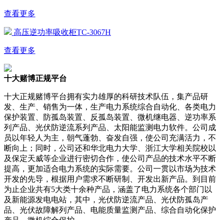
查看更多
高压逆功率吸收柜TC-3067H
查看更多
十大赌博正规平台
十大正规赌博平台拥有实力雄厚的科研技术队伍，集产品研
发、生产、销售为一体，生产电力系统综合自动化、各类电力
保护装置、防孤岛装置、反孤岛装置、微机继电器、逆功率系
列产品、光伏防逆流系列产品、太阳能监测电力软件。公司成
员以年轻人为主，朝气蓬勃、奋发自强，使公司充满活力，不
断向上；同时，公司还和华北电力大学、浙江大学相关院校以
及保定天威等企业进行密切合作，使公司产品的技术水平不断
提高，更加适合电力系统的实际需要。公司一贯以市场为技术
开发的先导，根据用户需求不断研制、开发出新产品。到目前
为止企业共有5大类十余种产品，涵盖了电力系统各个部门以
及新能源发电电站，其中，光伏防逆流产品、光伏防孤岛产
品、光伏故障解列产品、电能质量监测产品、综合自动化保护