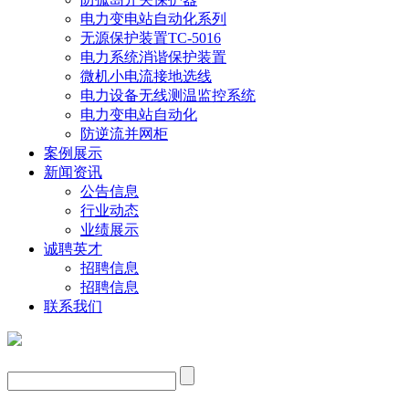
电力变电站自动化系列
无源保护装置TC-5016
电力系统消谐保护装置
微机小电流接地选线
电力设备无线测温监控系统
电力变电站自动化
防逆流并网柜
案例展示
新闻资讯
公告信息
行业动态
业绩展示
诚聘英才
招聘信息
招聘信息
联系我们