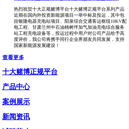
热烈祝贺十大正规赌博平台十大赌博正规平台系列产品
近期在国内外投资新能源项目一举中标及投运，其中包
括银隆电器充电站项目、阳泉综合交通客运枢纽10KV配
电工程、甘肃兰州中石油桃树坪加气加油充电综合服务
站工程充电设备等，投运过程中用户对公司产品给予高
度评价，我公司将携手同行企业界朋友共同发展，支持
国家新能源发展建设！
查看更多
十大赌博正规平台
产品中心
案例展示
新闻资讯