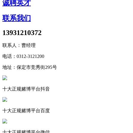
诚聘英才
联系我们
13931210372
联系人：曹经理
电话：0312-3121200
地址：保定市竞秀街295号
十大正规赌博平台抖音
十大正规赌博平台百度
十大正规赌博平台微信