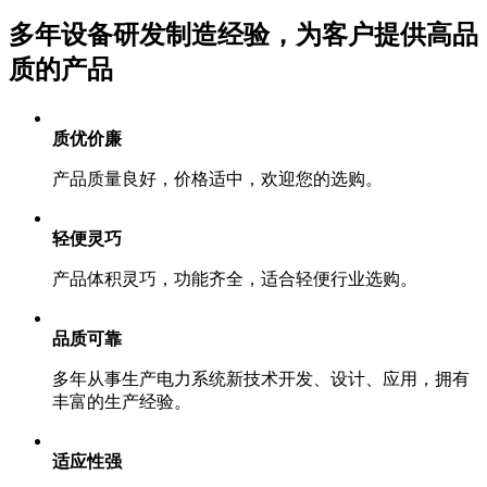
多年设备研发制造经验，为客户提供高品
质的产品
质优价廉
产品质量良好，价格适中，欢迎您的选购。
轻便灵巧
产品体积灵巧，功能齐全，适合轻便行业选购。
品质可靠
多年从事生产电力系统新技术开发、设计、应用，拥有
丰富的生产经验。
适应性强