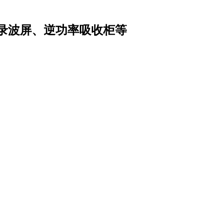
录波屏、逆功率吸收柜等