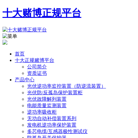
十大赌博正规平台
首页
十大正规赌博平台
公司简介
资质证书
产品中心
光伏逆功率监控装置（防逆流装置）
光伏防/反孤岛保护装置柜
光伏故障解列装置
电能质量监测装置
逆功率吸收柜
无功自动补偿装置系列
发电机逆功率保护装置
多芯电缆/互感器极性测试仪
防孤岛开关保护器