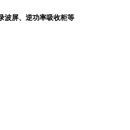
录波屏、逆功率吸收柜等