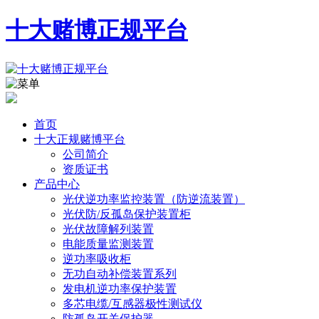
十大赌博正规平台
首页
十大正规赌博平台
公司简介
资质证书
产品中心
光伏逆功率监控装置（防逆流装置）
光伏防/反孤岛保护装置柜
光伏故障解列装置
电能质量监测装置
逆功率吸收柜
无功自动补偿装置系列
发电机逆功率保护装置
多芯电缆/互感器极性测试仪
防孤岛开关保护器