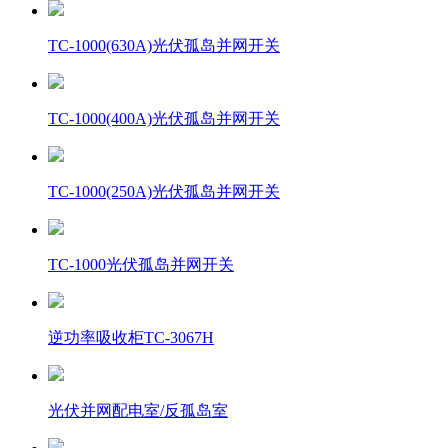
TC-1000(630A)光伏孤岛并网开关
TC-1000(400A)光伏孤岛并网开关
TC-1000(250A)光伏孤岛并网开关
TC-1000光伏孤岛并网开关
逆功率吸收柜TC-3067H
光伏并网配电室/反孤岛室