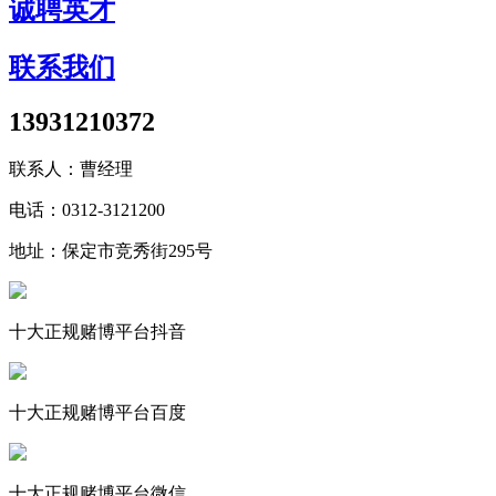
诚聘英才
联系我们
13931210372
联系人：曹经理
电话：0312-3121200
地址：保定市竞秀街295号
十大正规赌博平台抖音
十大正规赌博平台百度
十大正规赌博平台微信