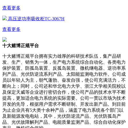
查看更多
高压逆功率吸收柜TC-3067H
查看更多
十大赌博正规平台
十大赌博正规平台拥有实力雄厚的科研技术队伍，集产品研
发、生产、销售为一体，生产电力系统综合自动化、各类电力
保护装置、防孤岛装置、反孤岛装置、微机继电器、逆功率系
列产品、光伏防逆流系列产品、太阳能监测电力软件。公司成
员以年轻人为主，朝气蓬勃、奋发自强，使公司充满活力，不
断向上；同时，公司还和华北电力大学、浙江大学相关院校以
及保定天威等企业进行密切合作，使公司产品的技术水平不断
提高，更加适合电力系统的实际需要。公司一贯以市场为技术
开发的先导，根据用户需求不断研制、开发出新产品。到目前
为止企业共有5大类十余种产品，涵盖了电力系统各个部门以
及新能源发电电站，其中，光伏防逆流产品、光伏防孤岛产
品、光伏故障解列产品、电能质量监测产品、综合自动化保护