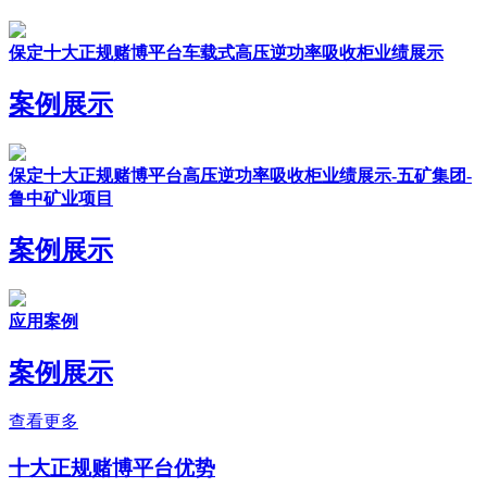
保定十大正规赌博平台车载式高压逆功率吸收柜业绩展示
案例展示
保定十大正规赌博平台高压逆功率吸收柜业绩展示-五矿集团-
鲁中矿业项目
案例展示
应用案例
案例展示
查看更多
十大正规赌博平台优势