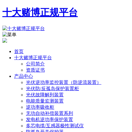
十大赌博正规平台
首页
十大赌博正规平台
公司简介
资质证书
产品中心
光伏逆功率监控装置（防逆流装置）
光伏防/反孤岛保护装置柜
光伏故障解列装置
电能质量监测装置
逆功率吸收柜
无功自动补偿装置系列
发电机逆功率保护装置
多芯电缆/互感器极性测试仪
防孤岛开关保护器