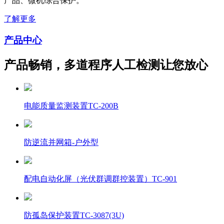
产品、微机综合保护。
了解更多
产品中心
产品畅销，多道程序人工检测让您放心
电能质量监测装置TC-200B
防逆流并网箱-户外型
配电自动化屏（光伏群调群控装置）TC-901
防孤岛保护装置TC-3087(3U)