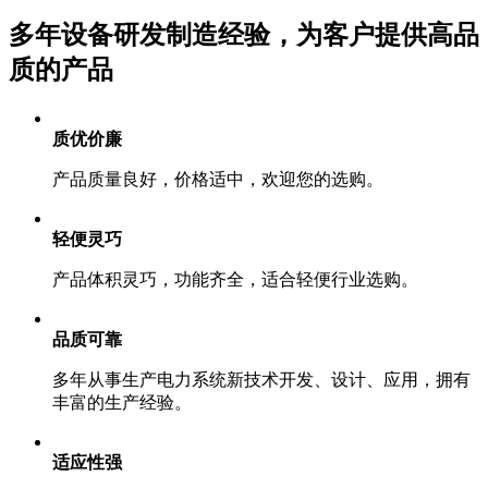
多年设备研发制造经验，为客户提供高品
质的产品
质优价廉
产品质量良好，价格适中，欢迎您的选购。
轻便灵巧
产品体积灵巧，功能齐全，适合轻便行业选购。
品质可靠
多年从事生产电力系统新技术开发、设计、应用，拥有
丰富的生产经验。
适应性强