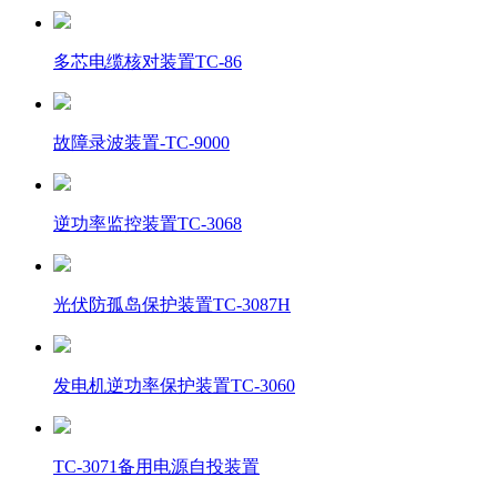
多芯电缆核对装置TC-86
故障录波装置-TC-9000
逆功率监控装置TC-3068
光伏防孤岛保护装置TC-3087H
发电机逆功率保护装置TC-3060
TC-3071备用电源自投装置