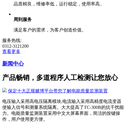
品质精良，维修率低，运行稳定，使用率高。
周到服务
满足客户的需求，为客户创造价值。
服务热线:
0312-3121200
查看更多
新闻中心
产品畅销，多道程序人工检测让您放心
保定十大正规赌博平台带您了解电能质量监测装置
电压输入采用高电压隔离模块,电流输入采用高精度电流变器
使输入信号和测量系统隔离。大大提高了TC-300B的抗干扰能
力。电能质量监测装置采用中文大屏幕界面，简洁的按键操
作，用户使用更方便。