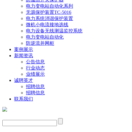
电力变电站自动化系列
无源保护装置TC-5016
电力系统消谐保护装置
微机小电流接地选线
电力设备无线测温监控系统
电力变电站自动化
防逆流并网柜
案例展示
新闻资讯
公告信息
行业动态
业绩展示
诚聘英才
招聘信息
招聘信息
联系我们