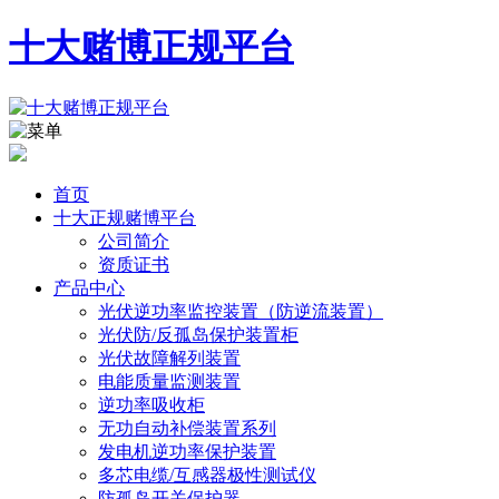
十大赌博正规平台
首页
十大正规赌博平台
公司简介
资质证书
产品中心
光伏逆功率监控装置（防逆流装置）
光伏防/反孤岛保护装置柜
光伏故障解列装置
电能质量监测装置
逆功率吸收柜
无功自动补偿装置系列
发电机逆功率保护装置
多芯电缆/互感器极性测试仪
防孤岛开关保护器