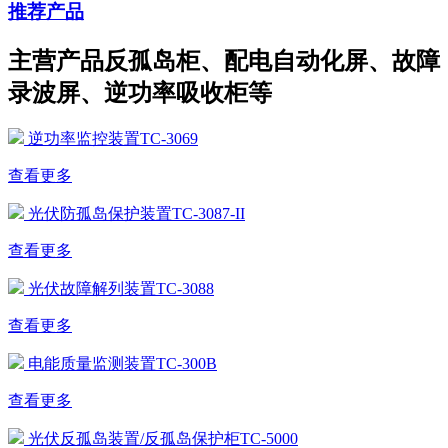
推荐产品
主营产品反孤岛柜、配电自动化屏、故障
录波屏、逆功率吸收柜等
逆功率监控装置TC-3069
查看更多
光伏防孤岛保护装置TC-3087-II
查看更多
光伏故障解列装置TC-3088
查看更多
电能质量监测装置TC-300B
查看更多
光伏反孤岛装置/反孤岛保护柜TC-5000