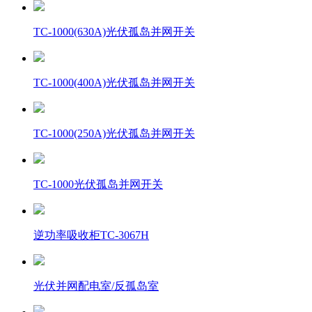
TC-1000(630A)光伏孤岛并网开关
TC-1000(400A)光伏孤岛并网开关
TC-1000(250A)光伏孤岛并网开关
TC-1000光伏孤岛并网开关
逆功率吸收柜TC-3067H
光伏并网配电室/反孤岛室