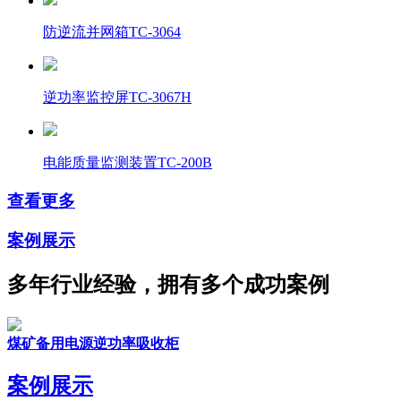
防逆流并网箱TC-3064
逆功率监控屏TC-3067H
电能质量监测装置TC-200B
查看更多
案例展示
多年行业经验，拥有多个成功案例
煤矿备用电源逆功率吸收柜
案例展示