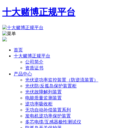
十大赌博正规平台
首页
十大赌博正规平台
公司简介
资质证书
产品中心
光伏逆功率监控装置（防逆流装置）
光伏防/反孤岛保护装置柜
光伏故障解列装置
电能质量监测装置
逆功率吸收柜
无功自动补偿装置系列
发电机逆功率保护装置
多芯电缆/互感器极性测试仪
防孤岛开关保护器