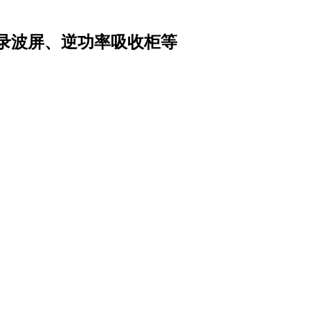
录波屏、逆功率吸收柜等