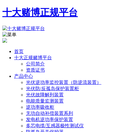
十大赌博正规平台
首页
十大正规赌博平台
公司简介
资质证书
产品中心
光伏逆功率监控装置（防逆流装置）
光伏防/反孤岛保护装置柜
光伏故障解列装置
电能质量监测装置
逆功率吸收柜
无功自动补偿装置系列
发电机逆功率保护装置
多芯电缆/互感器极性测试仪
防孤岛开关保护器