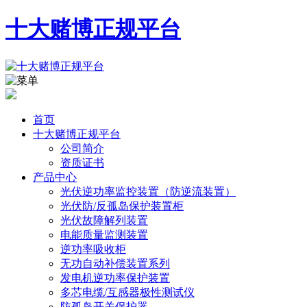
十大赌博正规平台
首页
十大赌博正规平台
公司简介
资质证书
产品中心
光伏逆功率监控装置（防逆流装置）
光伏防/反孤岛保护装置柜
光伏故障解列装置
电能质量监测装置
逆功率吸收柜
无功自动补偿装置系列
发电机逆功率保护装置
多芯电缆/互感器极性测试仪
防孤岛开关保护器