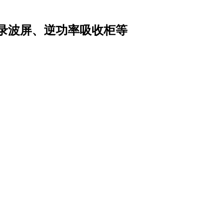
录波屏、逆功率吸收柜等