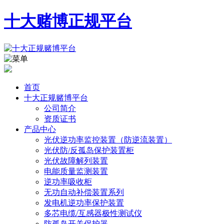
十大赌博正规平台
首页
十大正规赌博平台
公司简介
资质证书
产品中心
光伏逆功率监控装置（防逆流装置）
光伏防/反孤岛保护装置柜
光伏故障解列装置
电能质量监测装置
逆功率吸收柜
无功自动补偿装置系列
发电机逆功率保护装置
多芯电缆/互感器极性测试仪
防孤岛开关保护器