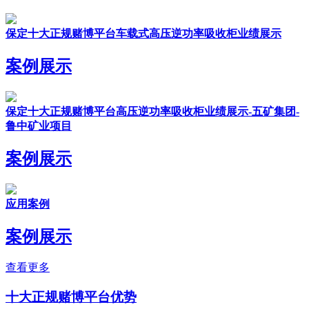
保定十大正规赌博平台车载式高压逆功率吸收柜业绩展示
案例展示
保定十大正规赌博平台高压逆功率吸收柜业绩展示-五矿集团-
鲁中矿业项目
案例展示
应用案例
案例展示
查看更多
十大正规赌博平台优势