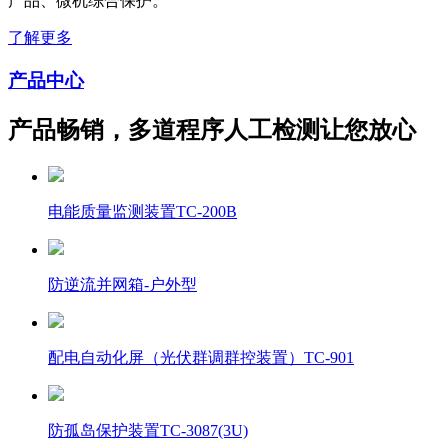
产品、微机综合保护。
了解更多
产品中心
产品畅销，多道程序人工检测让您放心
电能质量监测装置TC-200B
防逆流并网箱-户外型
配电自动化屏（光伏群调群控装置）TC-901
防孤岛保护装置TC-3087(3U)