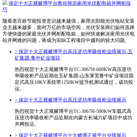
保定十大正规赌博平台教你挑选家用光伏配电箱并网柜技
巧
随着老百姓节能投资意识越来越强，家用太阳能光伏电站安装
业主越来越多，面对万亿的市场空间，光伏安装商们如何选择
方便快捷的家庭光伏并网柜配电箱，如何快速解决家用光伏电
站并网难的问题，将成为实际工程项目中越到的较大问题。
> 保定十大正规赌博平台高压逆功率吸收柜业绩展示-五
矿集团-鲁中矿业项目
热烈祝贺十大正规赌博平台TC-3067H-600KW高压逆功
率吸收柜产品近期在五矿集团-山东莱芜鲁中矿业项目固
定式高压10KV系统带1250KW提升机测试通过，成功投
运。
> 保定十大正规赌博平台高压逆功率吸收柜业绩展示
热烈祝贺十大正规赌博平台TC-3067H-500KW车载式高
压逆功率吸收柜产品近期在内蒙古长城六矿项目中成功
并网投运。
> 保定十大正规赌博平台十大赌博正规平台业绩展示