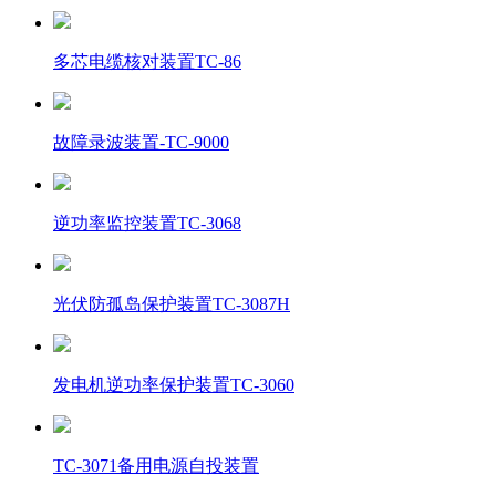
多芯电缆核对装置TC-86
故障录波装置-TC-9000
逆功率监控装置TC-3068
光伏防孤岛保护装置TC-3087H
发电机逆功率保护装置TC-3060
TC-3071备用电源自投装置