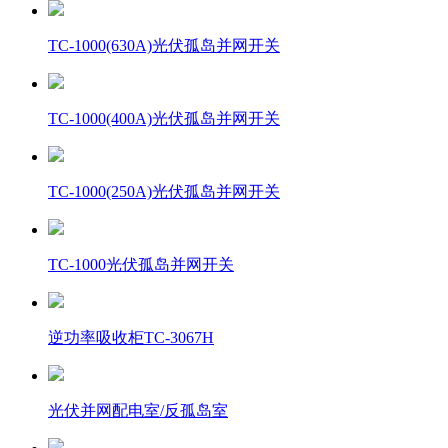
TC-1000(630A)光伏孤岛并网开关
TC-1000(400A)光伏孤岛并网开关
TC-1000(250A)光伏孤岛并网开关
TC-1000光伏孤岛并网开关
逆功率吸收柜TC-3067H
光伏并网配电室/反孤岛室