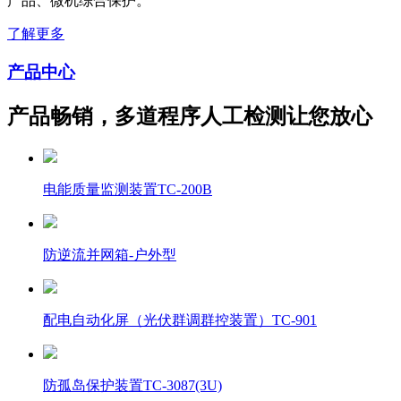
产品、微机综合保护。
了解更多
产品中心
产品畅销，多道程序人工检测让您放心
电能质量监测装置TC-200B
防逆流并网箱-户外型
配电自动化屏（光伏群调群控装置）TC-901
防孤岛保护装置TC-3087(3U)