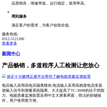
品质精良，维修率低，运行稳定，使用率高。
周到服务
满足客户的需求，为客户创造价值。
服务热线:
0312-3121200
查看更多
新闻中心
产品畅销，多道程序人工检测让您放心
保定十大赌博正规平台带您了解电能质量监测装置
电压输入采用高电压隔离模块,电流输入采用高精度电流变器
使输入信号和测量系统隔离。大大提高了TC-300B的抗干扰能
力。电能质量监测装置采用中文大屏幕界面，简洁的按键操
作，用户使用更方便。