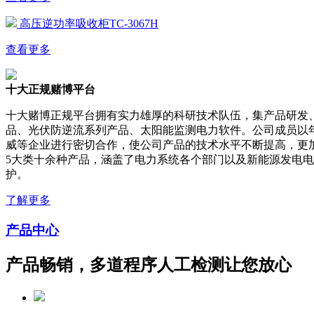
高压逆功率吸收柜TC-3067H
查看更多
十大正规赌博平台
十大赌博正规平台拥有实力雄厚的科研技术队伍，集产品研发
品、光伏防逆流系列产品、太阳能监测电力软件。公司成员以
威等企业进行密切合作，使公司产品的技术水平不断提高，更
5大类十余种产品，涵盖了电力系统各个部门以及新能源发电
护。
了解更多
产品中心
产品畅销，多道程序人工检测让您放心