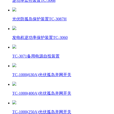
逆功率监控装置TC-3068
光伏防孤岛保护装置TC-3087H
发电机逆功率保护装置TC-3060
TC-3071备用电源自投装置
TC-1000(630A)光伏孤岛并网开关
TC-1000(400A)光伏孤岛并网开关
TC-1000(250A)光伏孤岛并网开关