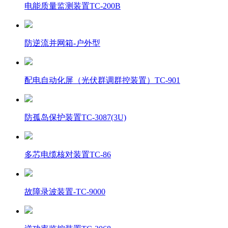
电能质量监测装置TC-200B
防逆流并网箱-户外型
配电自动化屏（光伏群调群控装置）TC-901
防孤岛保护装置TC-3087(3U)
多芯电缆核对装置TC-86
故障录波装置-TC-9000