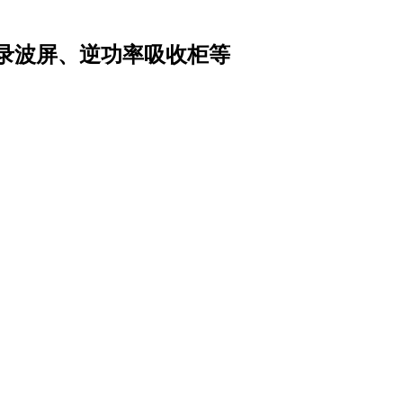
录波屏、逆功率吸收柜等