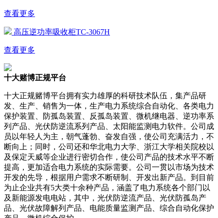
查看更多
高压逆功率吸收柜TC-3067H
查看更多
十大赌博正规平台
十大正规赌博平台拥有实力雄厚的科研技术队伍，集产品研
发、生产、销售为一体，生产电力系统综合自动化、各类电力
保护装置、防孤岛装置、反孤岛装置、微机继电器、逆功率系
列产品、光伏防逆流系列产品、太阳能监测电力软件。公司成
员以年轻人为主，朝气蓬勃、奋发自强，使公司充满活力，不
断向上；同时，公司还和华北电力大学、浙江大学相关院校以
及保定天威等企业进行密切合作，使公司产品的技术水平不断
提高，更加适合电力系统的实际需要。公司一贯以市场为技术
开发的先导，根据用户需求不断研制、开发出新产品。到目前
为止企业共有5大类十余种产品，涵盖了电力系统各个部门以
及新能源发电电站，其中，光伏防逆流产品、光伏防孤岛产
品、光伏故障解列产品、电能质量监测产品、综合自动化保护