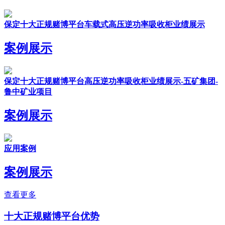
保定十大正规赌博平台车载式高压逆功率吸收柜业绩展示
案例展示
保定十大正规赌博平台高压逆功率吸收柜业绩展示-五矿集团-
鲁中矿业项目
案例展示
应用案例
案例展示
查看更多
十大正规赌博平台优势