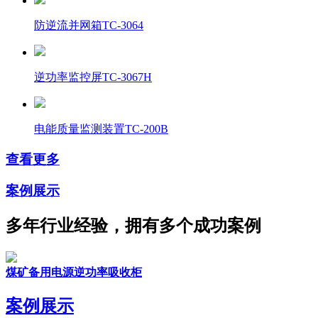
防逆流并网箱TC-3064
逆功率监控屏TC-3067H
电能质量监测装置TC-200B
查看更多
案例展示
多年行业经验，拥有多个成功案例
煤矿备用电源逆功率吸收柜
案例展示