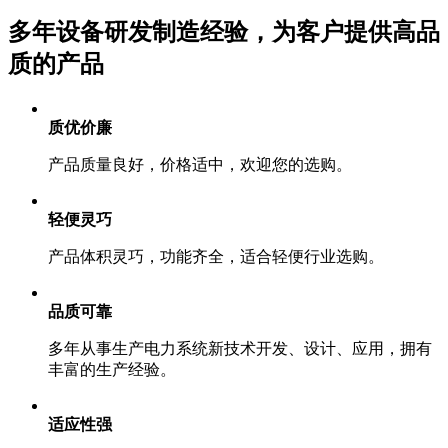
多年设备研发制造经验，为客户提供高品
质的产品
质优价廉
产品质量良好，价格适中，欢迎您的选购。
轻便灵巧
产品体积灵巧，功能齐全，适合轻便行业选购。
品质可靠
多年从事生产电力系统新技术开发、设计、应用，拥有
丰富的生产经验。
适应性强