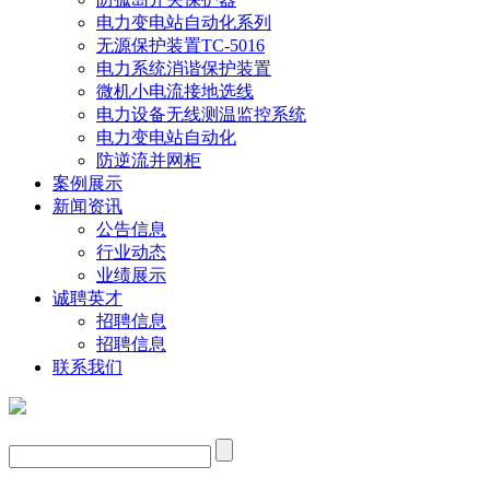
电力变电站自动化系列
无源保护装置TC-5016
电力系统消谐保护装置
微机小电流接地选线
电力设备无线测温监控系统
电力变电站自动化
防逆流并网柜
案例展示
新闻资讯
公告信息
行业动态
业绩展示
诚聘英才
招聘信息
招聘信息
联系我们