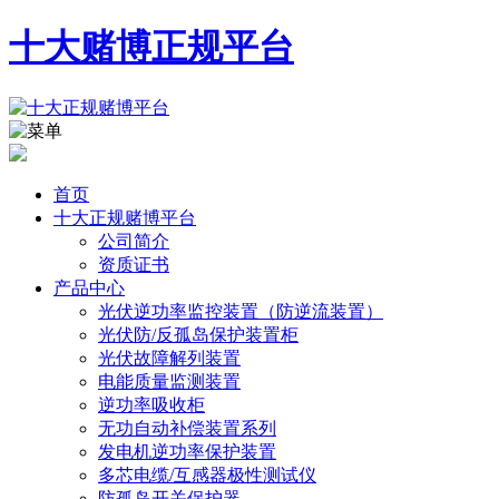
十大赌博正规平台
首页
十大正规赌博平台
公司简介
资质证书
产品中心
光伏逆功率监控装置（防逆流装置）
光伏防/反孤岛保护装置柜
光伏故障解列装置
电能质量监测装置
逆功率吸收柜
无功自动补偿装置系列
发电机逆功率保护装置
多芯电缆/互感器极性测试仪
防孤岛开关保护器