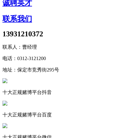
诚聘英才
联系我们
13931210372
联系人：曹经理
电话：0312-3121200
地址：保定市竞秀街295号
十大正规赌博平台抖音
十大正规赌博平台百度
十大正规赌博平台微信