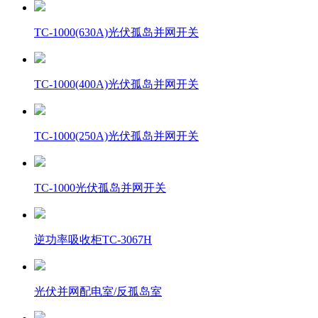
TC-1000(630A)光伏孤岛并网开关
TC-1000(400A)光伏孤岛并网开关
TC-1000(250A)光伏孤岛并网开关
TC-1000光伏孤岛并网开关
逆功率吸收柜TC-3067H
光伏并网配电室/反孤岛室