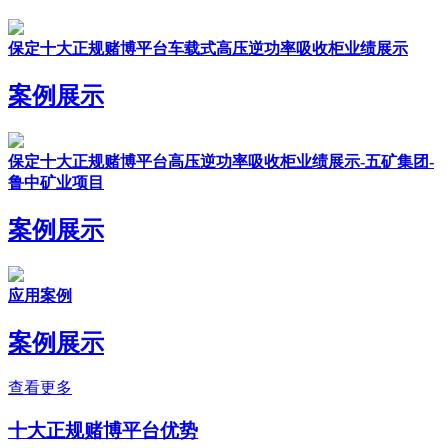
保定十大正规赌博平台车载式高压逆功率吸收柜业绩展示
案例展示
保定十大正规赌博平台高压逆功率吸收柜业绩展示-五矿集团-
鲁中矿业项目
案例展示
应用案例
案例展示
查看更多
十大正规赌博平台优势