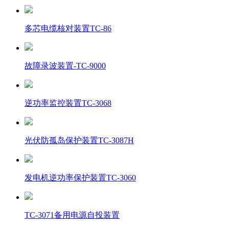
多芯电缆核对装置TC-86
故障录波装置-TC-9000
逆功率监控装置TC-3068
光伏防孤岛保护装置TC-3087H
发电机逆功率保护装置TC-3060
TC-3071备用电源自投装置