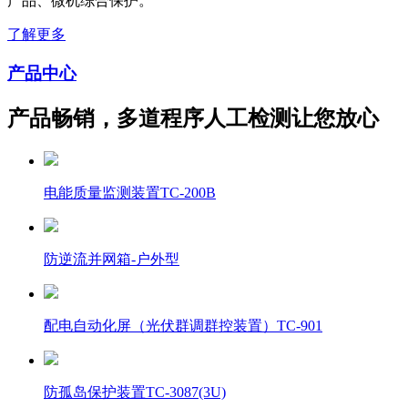
产品、微机综合保护。
了解更多
产品中心
产品畅销，多道程序人工检测让您放心
电能质量监测装置TC-200B
防逆流并网箱-户外型
配电自动化屏（光伏群调群控装置）TC-901
防孤岛保护装置TC-3087(3U)