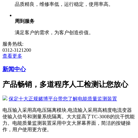
品质精良，维修率低，运行稳定，使用率高。
周到服务
满足客户的需求，为客户创造价值。
服务热线:
0312-3121200
查看更多
新闻中心
产品畅销，多道程序人工检测让您放心
保定十大正规赌博平台带您了解电能质量监测装置
电压输入采用高电压隔离模块,电流输入采用高精度电流变器
使输入信号和测量系统隔离。大大提高了TC-300B的抗干扰能
力。电能质量监测装置采用中文大屏幕界面，简洁的按键操
作，用户使用更方便。