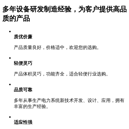
多年设备研发制造经验，为客户提供高品
质的产品
质优价廉
产品质量良好，价格适中，欢迎您的选购。
轻便灵巧
产品体积灵巧，功能齐全，适合轻便行业选购。
品质可靠
多年从事生产电力系统新技术开发、设计、应用，拥有
丰富的生产经验。
适应性强